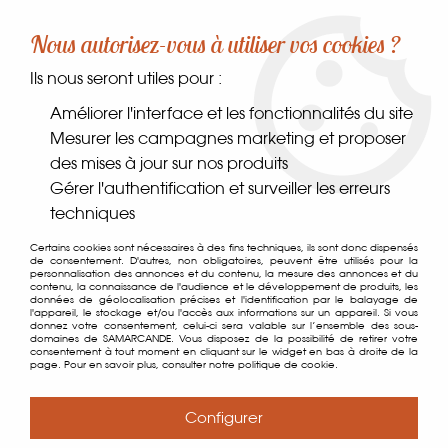
-10% sur votre première commande dès 30€ d'achat
Nous autorisez-vous à utiliser vos cookies ?
avec le code SAMARCANDE10
Ils nous seront utiles pour :
0
Améliorer l'interface et les fonctionnalités du site
Mesurer les campagnes marketing et proposer
des mises à jour sur nos produits
Accueil
>
Coin des gourmands
>
Sucres
>
Baby Sucres
Gérer l'authentification et surveiller les erreurs
techniques
Certains cookies sont nécessaires à des fins techniques, ils sont donc dispensés
de consentement. D'autres, non obligatoires, peuvent être utilisés pour la
personnalisation des annonces et du contenu, la mesure des annonces et du
contenu, la connaissance de l'audience et le développement de produits, les
données de géolocalisation précises et l'identification par le balayage de
l'appareil, le stockage et/ou l'accès aux informations sur un appareil. Si vous
donnez votre consentement, celui-ci sera valable sur l’ensemble des sous-
domaines de SAMARCANDE. Vous disposez de la possibilité de retirer votre
consentement à tout moment en cliquant sur le widget en bas à droite de la
page. Pour en savoir plus, consulter notre politique de cookie.
Configurer