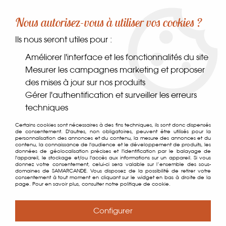
-10% sur votre première commande dès 30€ d'achat
Nous autorisez-vous à utiliser vos cookies ?
avec le code SAMARCANDE10
Ils nous seront utiles pour :
0
Améliorer l'interface et les fonctionnalités du site
Mesurer les campagnes marketing et proposer
des mises à jour sur nos produits
Accueil
>
Programme Fidélité
Gérer l'authentification et surveiller les erreurs
techniques
Programme Fidélité
Certains cookies sont nécessaires à des fins techniques, ils sont donc dispensés
de consentement. D'autres, non obligatoires, peuvent être utilisés pour la
personnalisation des annonces et du contenu, la mesure des annonces et du
Programme fidélité de l’Epicerie Samarcande
contenu, la connaissance de l'audience et le développement de produits, les
données de géolocalisation précises et l'identification par le balayage de
l'appareil, le stockage et/ou l'accès aux informations sur un appareil. Si vous
12 rue de France 05000 GAP
donnez votre consentement, celui-ci sera valable sur l’ensemble des sous-
domaines de SAMARCANDE. Vous disposez de la possibilité de retirer votre
consentement à tout moment en cliquant sur le widget en bas à droite de la
page. Pour en savoir plus, consulter notre politique de cookie.
Date de mise en place :
01 juillet 2025.
Configurer
Personnes éligibles :
ce programme ne concerne que