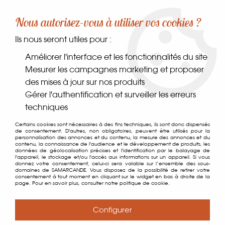
-10% sur votre première commande dès 30€ d'achat
Nous autorisez-vous à utiliser vos cookies ?
avec le code SAMARCANDE10
Ils nous seront utiles pour :
0
Améliorer l'interface et les fonctionnalités du site
Mesurer les campagnes marketing et proposer
des mises à jour sur nos produits
Accueil
>
Contact
Gérer l'authentification et surveiller les erreurs
techniques
Certains cookies sont nécessaires à des fins techniques, ils sont donc dispensés
Contactez-nous
de consentement. D'autres, non obligatoires, peuvent être utilisés pour la
personnalisation des annonces et du contenu, la mesure des annonces et du
contenu, la connaissance de l'audience et le développement de produits, les
données de géolocalisation précises et l'identification par le balayage de
l'appareil, le stockage et/ou l'accès aux informations sur un appareil. Si vous
donnez votre consentement, celui-ci sera valable sur l’ensemble des sous-
domaines de SAMARCANDE. Vous disposez de la possibilité de retirer votre
consentement à tout moment en cliquant sur le widget en bas à droite de la
page. Pour en savoir plus, consulter notre politique de cookie.
Formulaire de contact
Configurer