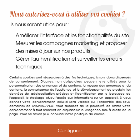
-10% sur votre première commande dès 30€ d'achat
Nous autorisez-vous à utiliser vos cookies ?
avec le code SAMARCANDE10
Ils nous seront utiles pour :
0
Améliorer l'interface et les fonctionnalités du site
Mesurer les campagnes marketing et proposer
des mises à jour sur nos produits
Accueil
>
Coffrets & Carte cadeau
>
Coffrets
>
Boite Sapin
Gérer l'authentification et surveiller les erreurs
techniques
Certains cookies sont nécessaires à des fins techniques, ils sont donc dispensés
de consentement. D'autres, non obligatoires, peuvent être utilisés pour la
personnalisation des annonces et du contenu, la mesure des annonces et du
contenu, la connaissance de l'audience et le développement de produits, les
données de géolocalisation précises et l'identification par le balayage de
l'appareil, le stockage et/ou l'accès aux informations sur un appareil. Si vous
donnez votre consentement, celui-ci sera valable sur l’ensemble des sous-
domaines de SAMARCANDE. Vous disposez de la possibilité de retirer votre
consentement à tout moment en cliquant sur le widget en bas à droite de la
page. Pour en savoir plus, consulter notre politique de cookie.
Configurer