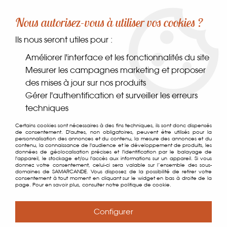
-10% sur votre première commande dès 30€ d'achat
Nous autorisez-vous à utiliser vos cookies ?
avec le code SAMARCANDE10
Ils nous seront utiles pour :
0
Améliorer l'interface et les fonctionnalités du site
Mesurer les campagnes marketing et proposer
des mises à jour sur nos produits
Accueil
>
Vannerie & Accessoires
>
Vannerie
>
Cabas en Maïs
Gérer l'authentification et surveiller les erreurs
techniques
Certains cookies sont nécessaires à des fins techniques, ils sont donc dispensés
de consentement. D'autres, non obligatoires, peuvent être utilisés pour la
personnalisation des annonces et du contenu, la mesure des annonces et du
contenu, la connaissance de l'audience et le développement de produits, les
données de géolocalisation précises et l'identification par le balayage de
l'appareil, le stockage et/ou l'accès aux informations sur un appareil. Si vous
donnez votre consentement, celui-ci sera valable sur l’ensemble des sous-
domaines de SAMARCANDE. Vous disposez de la possibilité de retirer votre
consentement à tout moment en cliquant sur le widget en bas à droite de la
page. Pour en savoir plus, consulter notre politique de cookie.
Configurer