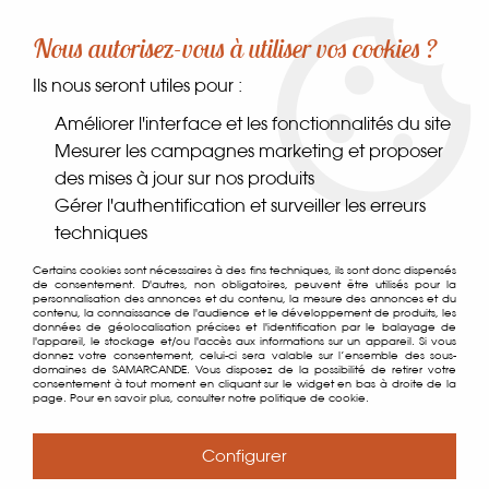
-10% sur votre première commande dès 30€ d'achat
Nous autorisez-vous à utiliser vos cookies ?
avec le code SAMARCANDE10
Ils nous seront utiles pour :
0
Améliorer l'interface et les fonctionnalités du site
Mesurer les campagnes marketing et proposer
des mises à jour sur nos produits
Accueil
>
Coffrets & Carte cadeau
>
Carte cadeau
>
Carte
Gérer l'authentification et surveiller les erreurs
Cadeau
techniques
Certains cookies sont nécessaires à des fins techniques, ils sont donc dispensés
de consentement. D'autres, non obligatoires, peuvent être utilisés pour la
personnalisation des annonces et du contenu, la mesure des annonces et du
contenu, la connaissance de l'audience et le développement de produits, les
données de géolocalisation précises et l'identification par le balayage de
l'appareil, le stockage et/ou l'accès aux informations sur un appareil. Si vous
donnez votre consentement, celui-ci sera valable sur l’ensemble des sous-
domaines de SAMARCANDE. Vous disposez de la possibilité de retirer votre
consentement à tout moment en cliquant sur le widget en bas à droite de la
page. Pour en savoir plus, consulter notre politique de cookie.
Configurer