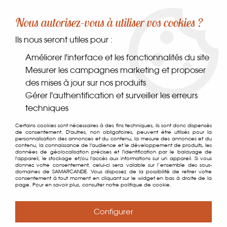
-10% sur votre première commande dès 30€ d'achat
Nous autorisez-vous à utiliser vos cookies ?
avec le code SAMARCANDE10
Ils nous seront utiles pour :
0
Améliorer l'interface et les fonctionnalités du site
Mesurer les campagnes marketing et proposer
des mises à jour sur nos produits
Accueil
>
Comptoir des gourmets
>
Les indispensables
>
Gérer l'authentification et surveiller les erreurs
Champignons
>
Champignons Bolets Jaunes et Cèpes Séchés
techniques
Certains cookies sont nécessaires à des fins techniques, ils sont donc dispensés
de consentement. D'autres, non obligatoires, peuvent être utilisés pour la
personnalisation des annonces et du contenu, la mesure des annonces et du
contenu, la connaissance de l'audience et le développement de produits, les
données de géolocalisation précises et l'identification par le balayage de
l'appareil, le stockage et/ou l'accès aux informations sur un appareil. Si vous
donnez votre consentement, celui-ci sera valable sur l’ensemble des sous-
domaines de SAMARCANDE. Vous disposez de la possibilité de retirer votre
consentement à tout moment en cliquant sur le widget en bas à droite de la
page. Pour en savoir plus, consulter notre politique de cookie.
Configurer