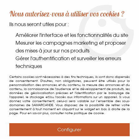
-10% sur votre première commande dès 30€ d'achat
Nous autorisez-vous à utiliser vos cookies ?
avec le code SAMARCANDE10
Ils nous seront utiles pour :
0
Améliorer l'interface et les fonctionnalités du site
Mesurer les campagnes marketing et proposer
des mises à jour sur nos produits
Accueil
>
Coin des gourmands
>
À tartiner
>
Confitures
>
Gérer l'authentification et surveiller les erreurs
Confiture de Noël
techniques
Certains cookies sont nécessaires à des fins techniques, ils sont donc dispensés
de consentement. D'autres, non obligatoires, peuvent être utilisés pour la
personnalisation des annonces et du contenu, la mesure des annonces et du
contenu, la connaissance de l'audience et le développement de produits, les
données de géolocalisation précises et l'identification par le balayage de
l'appareil, le stockage et/ou l'accès aux informations sur un appareil. Si vous
donnez votre consentement, celui-ci sera valable sur l’ensemble des sous-
domaines de SAMARCANDE. Vous disposez de la possibilité de retirer votre
consentement à tout moment en cliquant sur le widget en bas à droite de la
page. Pour en savoir plus, consulter notre politique de cookie.
Configurer