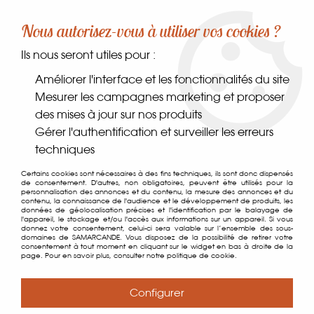
-10% sur votre première commande dès 30€ d'achat
Nous autorisez-vous à utiliser vos cookies ?
avec le code SAMARCANDE10
Ils nous seront utiles pour :
0
Améliorer l'interface et les fonctionnalités du site
Mesurer les campagnes marketing et proposer
des mises à jour sur nos produits
Accueil
>
Dans le monde
>
Europe
>
Bretagne
>
Liqueur de
Gérer l'authentification et surveiller les erreurs
Fraises de Plougastel 70cl
techniques
Certains cookies sont nécessaires à des fins techniques, ils sont donc dispensés
de consentement. D'autres, non obligatoires, peuvent être utilisés pour la
personnalisation des annonces et du contenu, la mesure des annonces et du
contenu, la connaissance de l'audience et le développement de produits, les
données de géolocalisation précises et l'identification par le balayage de
l'appareil, le stockage et/ou l'accès aux informations sur un appareil. Si vous
donnez votre consentement, celui-ci sera valable sur l’ensemble des sous-
domaines de SAMARCANDE. Vous disposez de la possibilité de retirer votre
consentement à tout moment en cliquant sur le widget en bas à droite de la
page. Pour en savoir plus, consulter notre politique de cookie.
Configurer