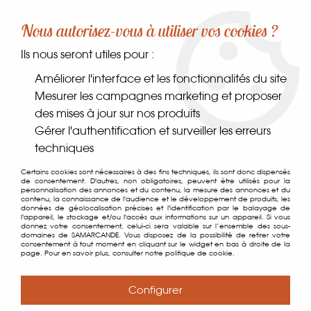
-10% sur votre première commande dès 30€ d'achat
Nous autorisez-vous à utiliser vos cookies ?
avec le code SAMARCANDE10
Ils nous seront utiles pour :
0
Améliorer l'interface et les fonctionnalités du site
Mesurer les campagnes marketing et proposer
des mises à jour sur nos produits
Accueil
>
>
Lambig 50cl
Gérer l'authentification et surveiller les erreurs
techniques
Certains cookies sont nécessaires à des fins techniques, ils sont donc dispensés
de consentement. D'autres, non obligatoires, peuvent être utilisés pour la
personnalisation des annonces et du contenu, la mesure des annonces et du
contenu, la connaissance de l'audience et le développement de produits, les
données de géolocalisation précises et l'identification par le balayage de
l'appareil, le stockage et/ou l'accès aux informations sur un appareil. Si vous
donnez votre consentement, celui-ci sera valable sur l’ensemble des sous-
domaines de SAMARCANDE. Vous disposez de la possibilité de retirer votre
consentement à tout moment en cliquant sur le widget en bas à droite de la
page. Pour en savoir plus, consulter notre politique de cookie.
Configurer