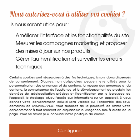
-10% sur votre première commande dès 30€ d'achat
Nous autorisez-vous à utiliser vos cookies ?
avec le code SAMARCANDE10
Ils nous seront utiles pour :
0
Améliorer l'interface et les fonctionnalités du site
Mesurer les campagnes marketing et proposer
des mises à jour sur nos produits
Accueil
>
Coin des gourmands
>
Plaisirs sucrés
>
Confiseries
>
Gérer l'authentification et surveiller les erreurs
Halva Pistache
techniques
Certains cookies sont nécessaires à des fins techniques, ils sont donc dispensés
de consentement. D'autres, non obligatoires, peuvent être utilisés pour la
personnalisation des annonces et du contenu, la mesure des annonces et du
contenu, la connaissance de l'audience et le développement de produits, les
données de géolocalisation précises et l'identification par le balayage de
l'appareil, le stockage et/ou l'accès aux informations sur un appareil. Si vous
donnez votre consentement, celui-ci sera valable sur l’ensemble des sous-
domaines de SAMARCANDE. Vous disposez de la possibilité de retirer votre
consentement à tout moment en cliquant sur le widget en bas à droite de la
page. Pour en savoir plus, consulter notre politique de cookie.
Configurer