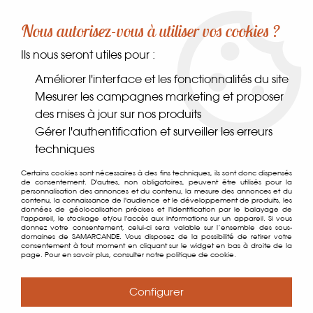
-10% sur votre première commande dès 30€ d'achat
Nous autorisez-vous à utiliser vos cookies ?
avec le code SAMARCANDE10
Ils nous seront utiles pour :
0
Améliorer l'interface et les fonctionnalités du site
Mesurer les campagnes marketing et proposer
des mises à jour sur nos produits
Accueil
>
Comptoir des gourmets
>
Condiments
>
Huiles
>
Huile
Gérer l'authentification et surveiller les erreurs
d'Olive Saveur Truffe
techniques
Certains cookies sont nécessaires à des fins techniques, ils sont donc dispensés
de consentement. D'autres, non obligatoires, peuvent être utilisés pour la
personnalisation des annonces et du contenu, la mesure des annonces et du
contenu, la connaissance de l'audience et le développement de produits, les
données de géolocalisation précises et l'identification par le balayage de
l'appareil, le stockage et/ou l'accès aux informations sur un appareil. Si vous
donnez votre consentement, celui-ci sera valable sur l’ensemble des sous-
domaines de SAMARCANDE. Vous disposez de la possibilité de retirer votre
consentement à tout moment en cliquant sur le widget en bas à droite de la
page. Pour en savoir plus, consulter notre politique de cookie.
Configurer