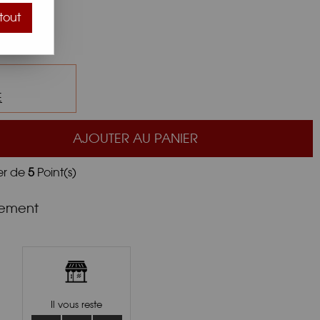
e.
tout
E
AJOUTER AU PANIER
er de
5
Point(s)
nement
Il vous reste