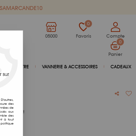
de SAMARCANDE10
0
05000
Favoris
Compte
0
Panier
BIEN-ÊTRE
VANNERIE & ACCESSOIRES
CADEAUX
 sur
D'autres,
esure des
onnées de
otre avis !
accès aux
emble des
nt à tout
politique