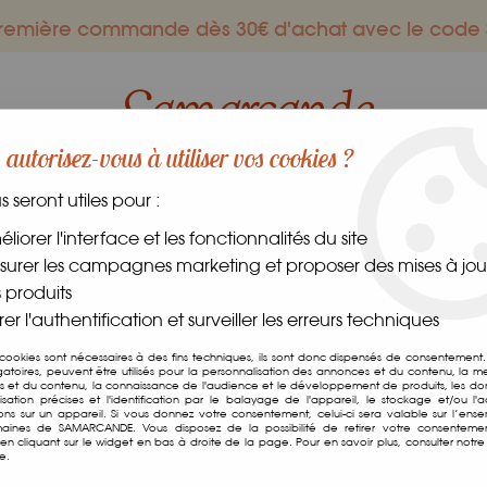
 première commande dès 30€ d'achat avec le co
autorisez-vous à utiliser vos cookies ?
us seront utiles pour :
ES GOURMANDS
DANS LE MONDE
FRAIS
CAVE
liorer l'interface et les fonctionnalités du site
urer les campagnes marketing et proposer des mises à jour
 produits
er l'authentification et surveiller les erreurs techniques
Huile De Sésame
 cookies sont nécessaires à des fins techniques, ils sont donc dispensés de consentement. 
gatoires, peuvent être utilisés pour la personnalisation des annonces et du contenu, la m
 et du contenu, la connaissance de l'audience et le développement de produits, les d
Soyez le premier à donner v
isation précises et l'identification par le balayage de l'appareil, le stockage et/ou l'
ions sur un appareil. Si vous donnez votre consentement, celui-ci sera valable sur l’ens
aines de SAMARCANDE. Vous disposez de la possibilité de retirer votre consenteme
5
,
00
€
TTC
n cliquant sur le widget en bas à droite de la page. Pour en savoir plus, consulter notre 
e.