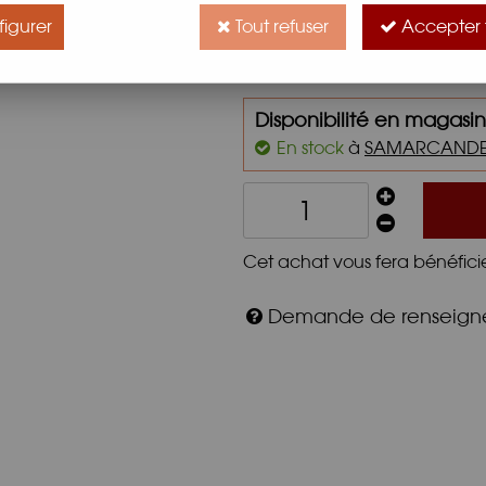
150ml d'Huile de Sésame pur
igurer
Tout refuser
Accepter 
Caractéristiques
Disponibilité en magasin
En stock
à
SAMARCAND
Cet achat vous fera bénéfici
Demande de renseig