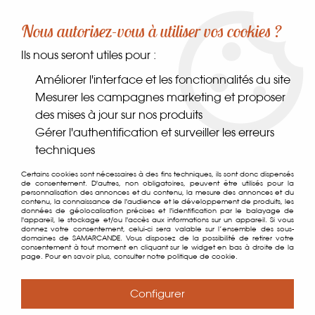
-10% sur votre première commande dès 30€ d'achat
Nous autorisez-vous à utiliser vos cookies ?
avec le code SAMARCANDE10
Ils nous seront utiles pour :
0
Améliorer l'interface et les fonctionnalités du site
Mesurer les campagnes marketing et proposer
des mises à jour sur nos produits
Accueil
>
Coin des gourmands
>
Thés & cafés
>
Accessoires
>
Gérer l'authentification et surveiller les erreurs
Infuseur à Thé
techniques
Certains cookies sont nécessaires à des fins techniques, ils sont donc dispensés
de consentement. D'autres, non obligatoires, peuvent être utilisés pour la
personnalisation des annonces et du contenu, la mesure des annonces et du
contenu, la connaissance de l'audience et le développement de produits, les
données de géolocalisation précises et l'identification par le balayage de
l'appareil, le stockage et/ou l'accès aux informations sur un appareil. Si vous
donnez votre consentement, celui-ci sera valable sur l’ensemble des sous-
domaines de SAMARCANDE. Vous disposez de la possibilité de retirer votre
consentement à tout moment en cliquant sur le widget en bas à droite de la
page. Pour en savoir plus, consulter notre politique de cookie.
Configurer