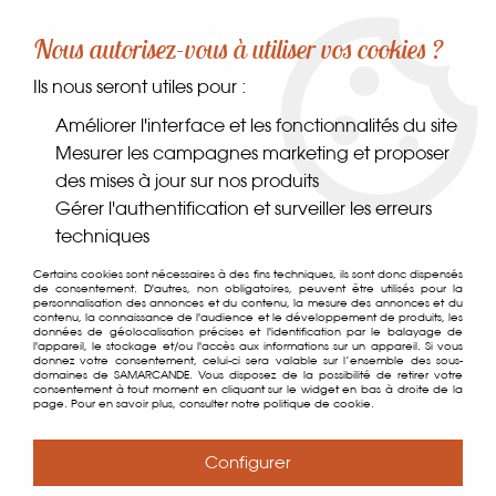
-10% sur votre première commande dès 30€ d'achat
Nous autorisez-vous à utiliser vos cookies ?
avec le code SAMARCANDE10
Ils nous seront utiles pour :
0
Améliorer l'interface et les fonctionnalités du site
Mesurer les campagnes marketing et proposer
des mises à jour sur nos produits
Accueil
>
Coin des gourmands
>
Thés & cafés
>
Thés
>
Gérer l'authentification et surveiller les erreurs
Rooibos & Infusions
>
Infusion Relaxante
techniques
Certains cookies sont nécessaires à des fins techniques, ils sont donc dispensés
de consentement. D'autres, non obligatoires, peuvent être utilisés pour la
personnalisation des annonces et du contenu, la mesure des annonces et du
contenu, la connaissance de l'audience et le développement de produits, les
données de géolocalisation précises et l'identification par le balayage de
l'appareil, le stockage et/ou l'accès aux informations sur un appareil. Si vous
donnez votre consentement, celui-ci sera valable sur l’ensemble des sous-
domaines de SAMARCANDE. Vous disposez de la possibilité de retirer votre
consentement à tout moment en cliquant sur le widget en bas à droite de la
page. Pour en savoir plus, consulter notre politique de cookie.
Configurer