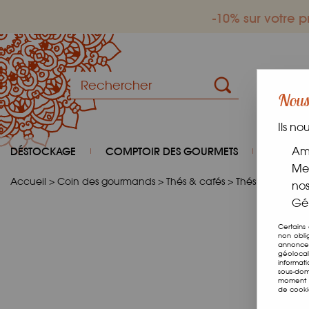
-10% sur votre
Nous 
Ils no
DÉSTOCKAGE
COMPTOIR DES GOURMETS
COIN D
Amé
Mes
Accueil
>
Coin des gourmands
>
Thés & cafés
>
Thés
>
Rooibos 
nos
Gér
Certains
non obli
annonces
géolocal
informat
sous-dom
moment e
de cooki