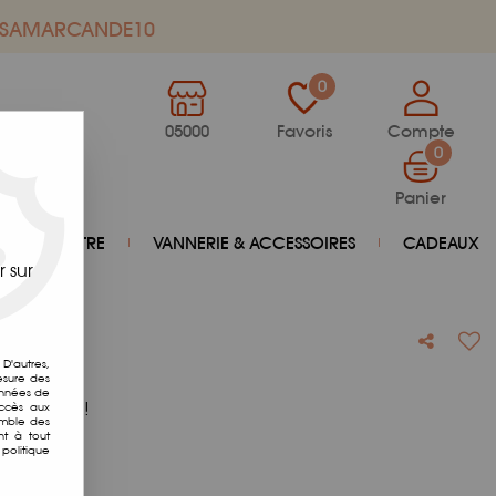
de SAMARCANDE10
0
05000
Favoris
Compte
0
Panier
BIEN-ÊTRE
VANNERIE & ACCESSOIRES
CADEAUX
 sur
D'autres,
esure des
onnées de
otre avis !
accès aux
emble des
nt à tout
politique