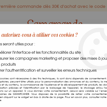
 première commande dès 30€ d'achat avec le co
autorisez-vous à utiliser vos cookies ?
us seront utiles pour :
ES GOURMANDS
DANS LE MONDE
FRAIS
CAVE
liorer l'interface et les fonctionnalités du site
urer les campagnes marketing et proposer des mises à jour
& Infusions
>
Karkadé
 produits
er l'authentification et surveiller les erreurs techniques
Karkadé
 cookies sont nécessaires à des fins techniques, ils sont donc dispensés de consentement. 
gatoires, peuvent être utilisés pour la personnalisation des annonces et du contenu, la m
 et du contenu, la connaissance de l'audience et le développement de produits, les d
Soyez le premier à donner v
isation précises et l'identification par le balayage de l'appareil, le stockage et/ou l'
ions sur un appareil. Si vous donnez votre consentement, celui-ci sera valable sur l’ens
aines de SAMARCANDE. Vous disposez de la possibilité de retirer votre consenteme
47
,
50
€
TTC
n cliquant sur le widget en bas à droite de la page. Pour en savoir plus, consulter notre 
/ Kg
e.