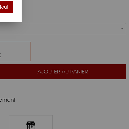
tout
E
AJOUTER AU PANIER
nement