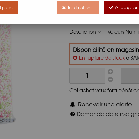
Les billes de Tapioca servent s
igurer
Tout refuser
Accepter 
apportent de la texture aux d
Description
Valeurs Nutrit
Disponibilité en magasin
En rupture de stock
à
SA
Cet achat vous fera bénéfici
Recevoir une alerte
Demande de renseig