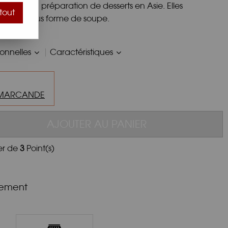
urtout à la préparation de desserts en Asie. Elles
tout
esserts sous forme de soupe.
ionnelles
Caractéristiques
MARCANDE
AJOUTER AU PANIER
er de
3
Point(s)
nement