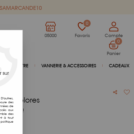
de SAMARCANDE10
0
05000
Favoris
Compte
0
Panier
BIEN-ÊTRE
VANNERIE & ACCESSOIRES
CADEAUX
 sur
Multicolores
D'autres,
esure des
onnées de
otre avis !
accès aux
emble des
nt à tout
politique