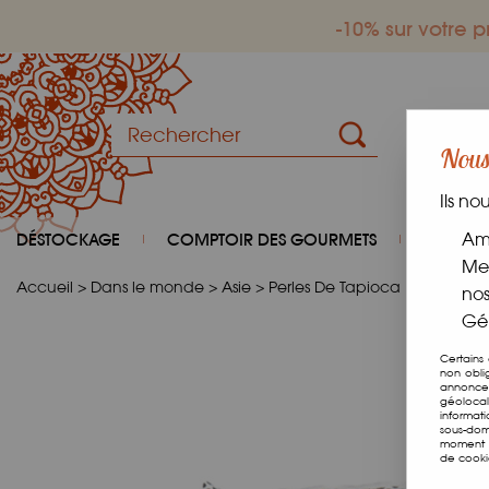
-10% sur votre
Nous 
Ils no
DÉSTOCKAGE
COMPTOIR DES GOURMETS
COIN D
Amé
Mes
Accueil
>
Dans le monde
>
Asie
>
Perles De Tapioca Multicolore
nos
Gér
Certains
non obli
annonces
géolocal
informat
sous-dom
moment e
de cooki