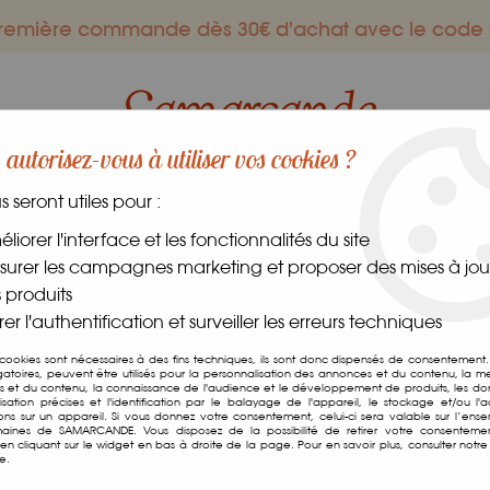
 première commande dès 30€ d'achat avec le co
autorisez-vous à utiliser vos cookies ?
us seront utiles pour :
ES GOURMANDS
DANS LE MONDE
FRAIS
CAVE
liorer l'interface et les fonctionnalités du site
urer les campagnes marketing et proposer des mises à jour
s
 produits
er l'authentification et surveiller les erreurs techniques
Perles De Tapioca 
 cookies sont nécessaires à des fins techniques, ils sont donc dispensés de consentement. 
gatoires, peuvent être utilisés pour la personnalisation des annonces et du contenu, la m
 et du contenu, la connaissance de l'audience et le développement de produits, les d
Soyez le premier à donner v
isation précises et l'identification par le balayage de l'appareil, le stockage et/ou l'
ions sur un appareil. Si vous donnez votre consentement, celui-ci sera valable sur l’ens
aines de SAMARCANDE. Vous disposez de la possibilité de retirer votre consenteme
3
,
00
€
TTC
n cliquant sur le widget en bas à droite de la page. Pour en savoir plus, consulter notre 
e.