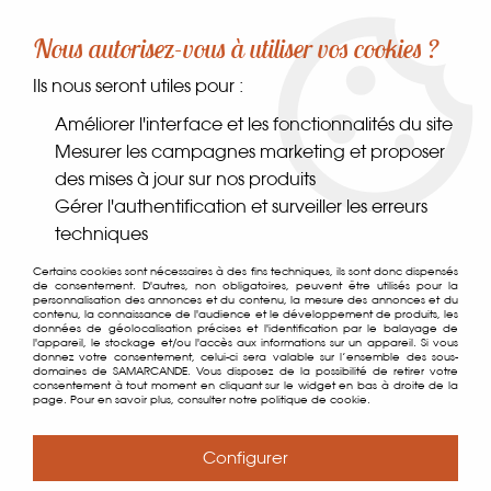
-10% sur votre première commande dès 30€ d'achat
Nous autorisez-vous à utiliser vos cookies ?
avec le code SAMARCANDE10
Ils nous seront utiles pour :
0
Améliorer l'interface et les fonctionnalités du site
Mesurer les campagnes marketing et proposer
des mises à jour sur nos produits
Accueil
>
Coin des gourmands
>
À tartiner
>
Mélasse Noire BIO
Gérer l'authentification et surveiller les erreurs
techniques
Certains cookies sont nécessaires à des fins techniques, ils sont donc dispensés
de consentement. D'autres, non obligatoires, peuvent être utilisés pour la
personnalisation des annonces et du contenu, la mesure des annonces et du
contenu, la connaissance de l'audience et le développement de produits, les
données de géolocalisation précises et l'identification par le balayage de
l'appareil, le stockage et/ou l'accès aux informations sur un appareil. Si vous
donnez votre consentement, celui-ci sera valable sur l’ensemble des sous-
domaines de SAMARCANDE. Vous disposez de la possibilité de retirer votre
consentement à tout moment en cliquant sur le widget en bas à droite de la
page. Pour en savoir plus, consulter notre politique de cookie.
Configurer