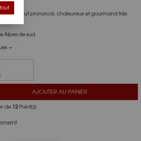
tout
brée au goût prononcé, chaleureux et gourmand très
el.
s Alpes de sud.
ques
E
AJOUTER AU PANIER
er de
12
Point(s)
nement