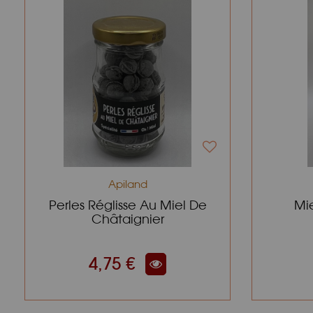
Apiland
Perles Réglisse Au Miel De
Mie
Châtaignier
4,75 €