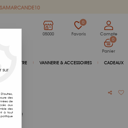
de SAMARCANDE10
0
05000
Favoris
Compte
0
Panier
BIEN-ÊTRE
VANNERIE & ACCESSOIRES
CADEAUX
 sur
D'autres,
esure des
onnées de
 500g
accès aux
emble des
nt à tout
otre avis !
politique