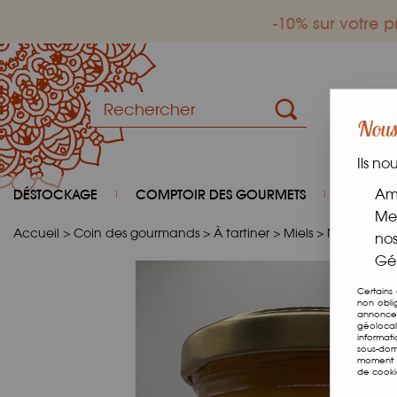
-10% sur votre
Nous 
Ils no
DÉSTOCKAGE
COMPTOIR DES GOURMETS
COIN D
Amé
Mes
Accueil
>
Coin des gourmands
>
À tartiner
>
Miels
>
Miel De Mo
nos
Gér
Certains
non obli
annonces
géolocal
informat
sous-dom
moment e
de cooki