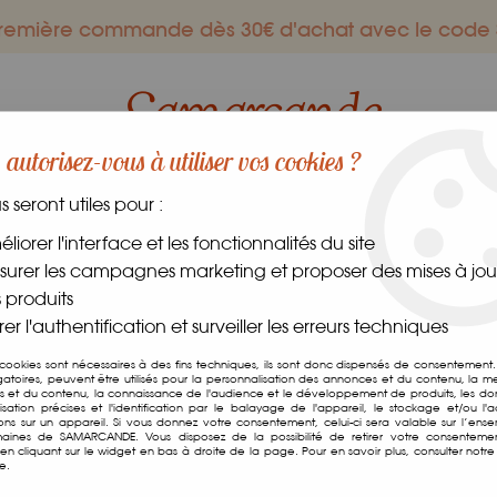
 première commande dès 30€ d'achat avec le co
autorisez-vous à utiliser vos cookies ?
us seront utiles pour :
ES GOURMANDS
DANS LE MONDE
FRAIS
CAVE
liorer l'interface et les fonctionnalités du site
urer les campagnes marketing et proposer des mises à jour
ntagne 500g
 produits
er l'authentification et surveiller les erreurs techniques
 cookies sont nécessaires à des fins techniques, ils sont donc dispensés de consentement. 
gatoires, peuvent être utilisés pour la personnalisation des annonces et du contenu, la m
 et du contenu, la connaissance de l'audience et le développement de produits, les d
Miel De Montagne
isation précises et l'identification par le balayage de l'appareil, le stockage et/ou l'
ions sur un appareil. Si vous donnez votre consentement, celui-ci sera valable sur l’ens
aines de SAMARCANDE. Vous disposez de la possibilité de retirer votre consenteme
Soyez le premier à donner v
n cliquant sur le widget en bas à droite de la page. Pour en savoir plus, consulter notre 
e.