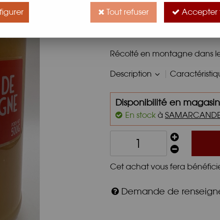
12
,
50
€
TTC
igurer
Tout refuser
Accepter 
Miel d’une belle couleur am
apprécié des amateurs de mi
Récolté en montagne dans le
Description
Caractéristi
Disponibilité en magasin
En stock
à
SAMARCAND
Cet achat vous fera bénéfici
Demande de renseig