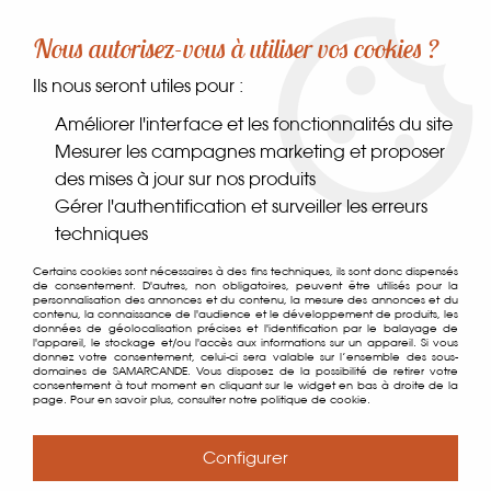
-10% sur votre première commande dès 30€ d'achat
Nous autorisez-vous à utiliser vos cookies ?
avec le code SAMARCANDE10
Ils nous seront utiles pour :
0
Améliorer l'interface et les fonctionnalités du site
Mesurer les campagnes marketing et proposer
des mises à jour sur nos produits
Accueil
>
Coin des gourmands
>
Plaisirs sucrés
>
Confiseries
>
Gérer l'authentification et surveiller les erreurs
Mochis Haricots Rouges
techniques
Certains cookies sont nécessaires à des fins techniques, ils sont donc dispensés
de consentement. D'autres, non obligatoires, peuvent être utilisés pour la
personnalisation des annonces et du contenu, la mesure des annonces et du
contenu, la connaissance de l'audience et le développement de produits, les
données de géolocalisation précises et l'identification par le balayage de
l'appareil, le stockage et/ou l'accès aux informations sur un appareil. Si vous
donnez votre consentement, celui-ci sera valable sur l’ensemble des sous-
domaines de SAMARCANDE. Vous disposez de la possibilité de retirer votre
consentement à tout moment en cliquant sur le widget en bas à droite de la
page. Pour en savoir plus, consulter notre politique de cookie.
Configurer