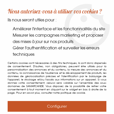
-10% sur votre première commande dès 30€ d'achat
Nous autorisez-vous à utiliser vos cookies ?
avec le code SAMARCANDE10
Ils nous seront utiles pour :
0
Améliorer l'interface et les fonctionnalités du site
Mesurer les campagnes marketing et proposer
des mises à jour sur nos produits
Accueil
>
Dans le monde
>
Asie
>
Mochi Thé Vert
Gérer l'authentification et surveiller les erreurs
techniques
Certains cookies sont nécessaires à des fins techniques, ils sont donc dispensés
de consentement. D'autres, non obligatoires, peuvent être utilisés pour la
personnalisation des annonces et du contenu, la mesure des annonces et du
contenu, la connaissance de l'audience et le développement de produits, les
données de géolocalisation précises et l'identification par le balayage de
l'appareil, le stockage et/ou l'accès aux informations sur un appareil. Si vous
donnez votre consentement, celui-ci sera valable sur l’ensemble des sous-
domaines de SAMARCANDE. Vous disposez de la possibilité de retirer votre
consentement à tout moment en cliquant sur le widget en bas à droite de la
page. Pour en savoir plus, consulter notre politique de cookie.
Configurer