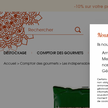
-10% sur votre
Nous 
Ils no
DÉSTOCKAGE
COMPTOIR DES GOURMETS
COIN D
Amé
Mes
Accueil
>
Comptoir des gourmets
>
Les indispensables
>
Pâtes
nos
Gér
Certains
non obli
annonces
géolocal
informat
sous-dom
moment e
de cooki