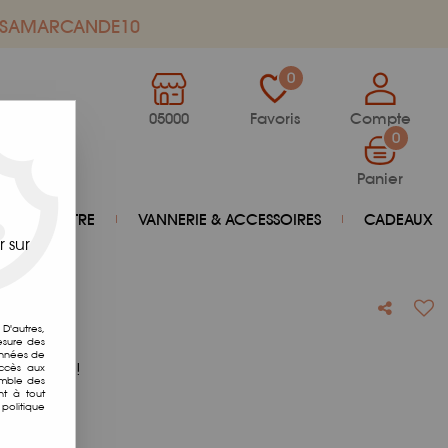
de SAMARCANDE10
0
05000
Favoris
Compte
0
Panier
BIEN-ÊTRE
VANNERIE & ACCESSOIRES
CADEAUX
 sur
D'autres,
esure des
onnées de
otre avis !
accès aux
emble des
nt à tout
politique