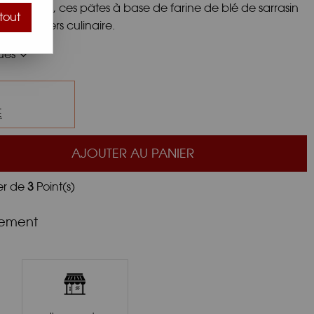
 japonaise, ces pâtes à base de farine de blé de sarrasin
tout
tre univers culinaire.
ques
E
AJOUTER AU PANIER
er de
3
Point(s)
nement