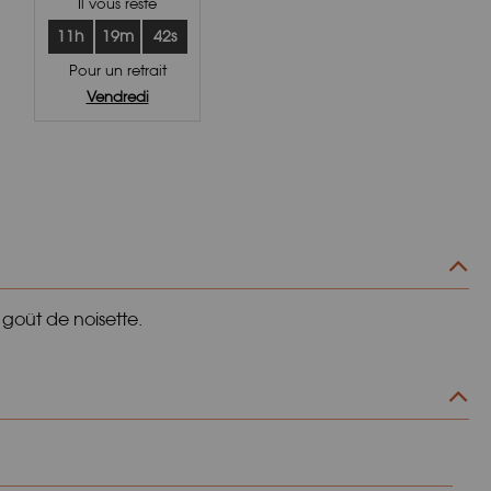
Il vous reste
11h
19m
41s
Pour un retrait
Vendredi
goût de noisette.