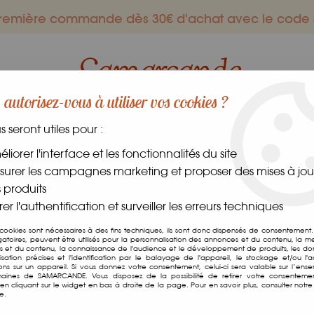
 première commande dès 30€ d'achat avec le co
autorisez-vous à utiliser vos cookies ?
us seront utiles pour :
ES GOURMANDS
DANS LE MONDE
FRAIS
CAVE
liorer l'interface et les fonctionnalités du site
urer les campagnes marketing et proposer des mises à jour
>
Nouilles de Blé Noir
 produits
er l'authentification et surveiller les erreurs techniques
Nouilles de Blé Noir
 cookies sont nécessaires à des fins techniques, ils sont donc dispensés de consentement. 
gatoires, peuvent être utilisés pour la personnalisation des annonces et du contenu, la m
 et du contenu, la connaissance de l'audience et le développement de produits, les d
Soyez le premier à donner v
isation précises et l'identification par le balayage de l'appareil, le stockage et/ou l'
ions sur un appareil. Si vous donnez votre consentement, celui-ci sera valable sur l’ens
aines de SAMARCANDE. Vous disposez de la possibilité de retirer votre consenteme
3
,
00
€
TTC
n cliquant sur le widget en bas à droite de la page. Pour en savoir plus, consulter notre 
e.