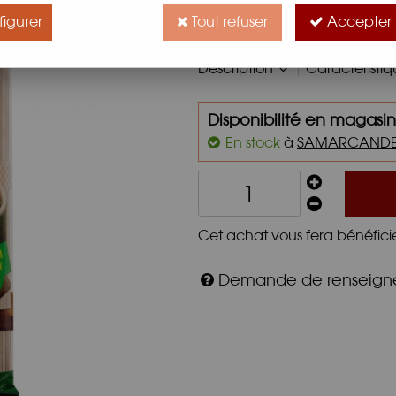
De préparation traditionnelle
igurer
Tout refuser
Accepter 
vous transporteront dans un au
Description
Caractéristi
Disponibilité en magasin
En stock
à
SAMARCAND
Cet achat vous fera bénéfici
Demande de renseig