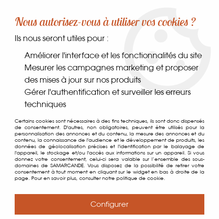
-10% sur votre première commande dès 30€ d'achat
Nous autorisez-vous à utiliser vos cookies ?
avec le code SAMARCANDE10
Ils nous seront utiles pour :
0
Améliorer l'interface et les fonctionnalités du site
Mesurer les campagnes marketing et proposer
des mises à jour sur nos produits
Accueil
>
>
Nouilles Udon
Gérer l'authentification et surveiller les erreurs
techniques
Certains cookies sont nécessaires à des fins techniques, ils sont donc dispensés
de consentement. D'autres, non obligatoires, peuvent être utilisés pour la
personnalisation des annonces et du contenu, la mesure des annonces et du
contenu, la connaissance de l'audience et le développement de produits, les
données de géolocalisation précises et l'identification par le balayage de
l'appareil, le stockage et/ou l'accès aux informations sur un appareil. Si vous
donnez votre consentement, celui-ci sera valable sur l’ensemble des sous-
domaines de SAMARCANDE. Vous disposez de la possibilité de retirer votre
consentement à tout moment en cliquant sur le widget en bas à droite de la
page. Pour en savoir plus, consulter notre politique de cookie.
Configurer