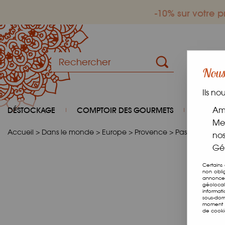
-10% sur votre
Nous 
Ils no
DÉSTOCKAGE
COMPTOIR DES GOURMETS
COIN D
Amé
Mes
Accueil
>
Dans le monde
>
Europe
>
Provence
>
Pastis Henri B
nos
Gér
Certains
non obli
annonces
géolocal
informat
sous-dom
moment e
de cooki