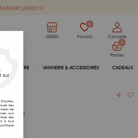
de SAMARCANDE10
0
05000
Favoris
Compte
0
Panier
BIEN-ÊTRE
VANNERIE & ACCESSOIRES
CADEAUX
 sur
in
D'autres,
esure des
onnées de
otre avis !
accès aux
emble des
nt à tout
politique