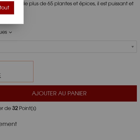
omposé de plus de 65 plantes et épices, il est puissant et
tout
ques
E
AJOUTER AU PANIER
er de
32
Point(s)
nement