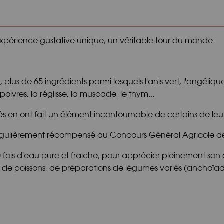
e expérience gustative unique, un véritable tour du monde.
s ; plus de 65 ingrédients parmi lesquels l'anis vert, l'angél
poivres, la réglisse, la muscade, le thym...
és en ont fait un élément incontournable de certains de leu
st régulièrement récompensé au Concours Général Agricole d
fois d'eau pure et fraîche, pour apprécier pleinement son éq
 poissons, de préparations de légumes variés (anchoïade