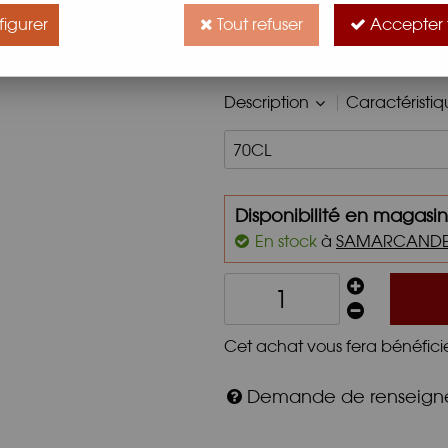
Pastis au caractère unique : c
igurer
Tout refuser
Accepter 
aromatique en bouche.
Description
Caractéristi
Disponibilité en magasin
En stock
à
SAMARCAND
Cet achat vous fera bénéfici
Demande de renseig