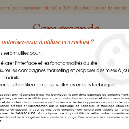
 première commande dès 30€ d'achat avec le co
autorisez-vous à utiliser vos cookies ?
us seront utiles pour :
ES GOURMANDS
DANS LE MONDE
FRAIS
CAVE
liorer l'interface et les fonctionnalités du site
urer les campagnes marketing et proposer des mises à jour
ardouin
 produits
er l'authentification et surveiller les erreurs techniques
Pastis Henri Bardou
 cookies sont nécessaires à des fins techniques, ils sont donc dispensés de consentement. 
gatoires, peuvent être utilisés pour la personnalisation des annonces et du contenu, la m
 et du contenu, la connaissance de l'audience et le développement de produits, les d
Soyez le premier à donner v
isation précises et l'identification par le balayage de l'appareil, le stockage et/ou l'
ions sur un appareil. Si vous donnez votre consentement, celui-ci sera valable sur l’ens
aines de SAMARCANDE. Vous disposez de la possibilité de retirer votre consenteme
32
,
50
€
TTC
n cliquant sur le widget en bas à droite de la page. Pour en savoir plus, consulter notre 
e.