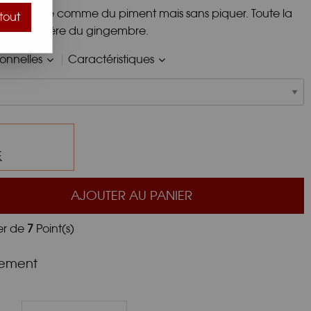
n parfume comme du piment mais sans piquer. Toute la
tout
le caractère du gingembre.
ionnelles
Caractéristiques
E
AJOUTER AU PANIER
er de
7
Point(s)
nement