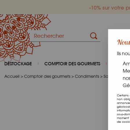
-10% sur votre
Nous 
Ils no
DÉSTOCKAGE
COMPTOIR DES GOURMETS
COIN D
Amé
Mes
Accueil
>
Comptoir des gourmets
>
Condiments
>
Sauces
>
Pât
nos
Gér
Certains
non obli
annonces
géolocal
informat
sous-dom
moment e
de cooki