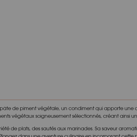
 pâte de piment végétale, un condiment qui apporte une dé
ments végétaux soigneusement sélectionnés, créant ainsi u
variété de plats, des sautés aux marinades. Sa saveur arom
 Plongez dans une aventure culinaire en incorporant cette p