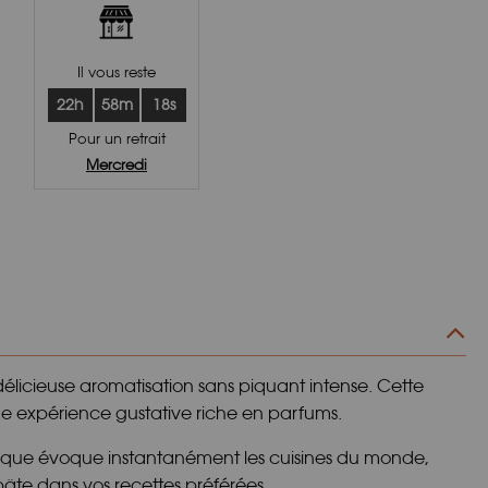
Il vous reste
22h
58m
17s
Pour un retrait
Mercredi
licieuse aromatisation sans piquant intense. Cette
ne expérience gustative riche en parfums.
atique évoque instantanément les cuisines du monde,
âte dans vos recettes préférées.