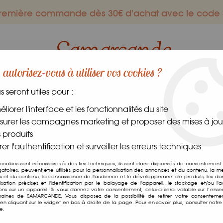
 première commande dès 30€ d'achat avec le co
autorisez-vous à utiliser vos cookies ?
us seront utiles pour :
ES GOURMANDS
DANS LE MONDE
FRAIS
CAVE
liorer l'interface et les fonctionnalités du site
urer les campagnes marketing et proposer des mises à jour
e de Piment Végétarien
 produits
er l'authentification et surveiller les erreurs techniques
Toco Guyane
 cookies sont nécessaires à des fins techniques, ils sont donc dispensés de consentement. 
Pâte de Piment Vé
gatoires, peuvent être utilisés pour la personnalisation des annonces et du contenu, la m
 et du contenu, la connaissance de l'audience et le développement de produits, les d
isation précises et l'identification par le balayage de l'appareil, le stockage et/ou l'
Soyez le premier à donner v
ions sur un appareil. Si vous donnez votre consentement, celui-ci sera valable sur l’ens
aines de SAMARCANDE. Vous disposez de la possibilité de retirer votre consenteme
n cliquant sur le widget en bas à droite de la page. Pour en savoir plus, consulter notre 
7
,
25
€
TTC
e.