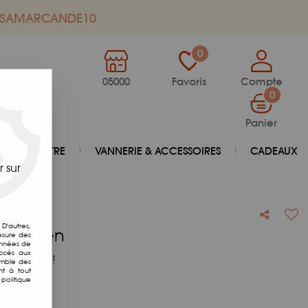
de SAMARCANDE10
0
05000
Favoris
Compte
0
Panier
BIEN-ÊTRE
VANNERIE & ACCESSOIRES
CADEAUX
 sur
D'autres,
gétarien
esure des
onnées de
accès aux
otre avis !
emble des
nt à tout
politique