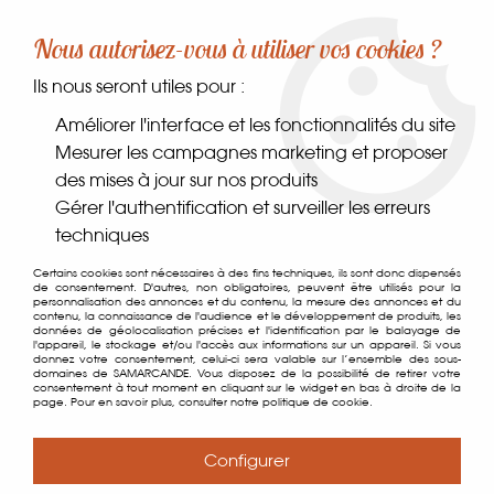
-10% sur votre première commande dès 30€ d'achat
Nous autorisez-vous à utiliser vos cookies ?
avec le code SAMARCANDE10
Ils nous seront utiles pour :
0
Améliorer l'interface et les fonctionnalités du site
Mesurer les campagnes marketing et proposer
des mises à jour sur nos produits
Accueil
>
>
Perles Citron au Miel de Forêt
Gérer l'authentification et surveiller les erreurs
techniques
Certains cookies sont nécessaires à des fins techniques, ils sont donc dispensés
de consentement. D'autres, non obligatoires, peuvent être utilisés pour la
personnalisation des annonces et du contenu, la mesure des annonces et du
contenu, la connaissance de l'audience et le développement de produits, les
données de géolocalisation précises et l'identification par le balayage de
l'appareil, le stockage et/ou l'accès aux informations sur un appareil. Si vous
donnez votre consentement, celui-ci sera valable sur l’ensemble des sous-
domaines de SAMARCANDE. Vous disposez de la possibilité de retirer votre
consentement à tout moment en cliquant sur le widget en bas à droite de la
page. Pour en savoir plus, consulter notre politique de cookie.
Configurer