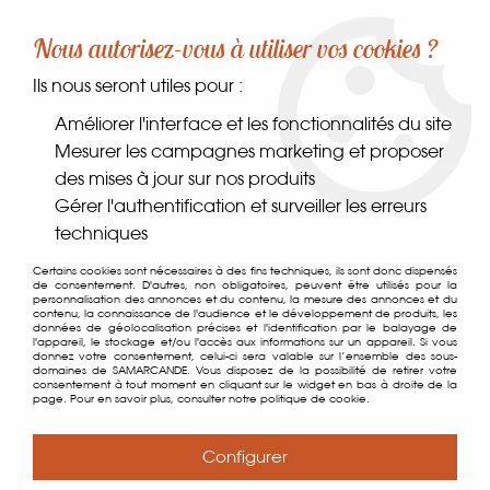
-10% sur votre première commande dès 30€ d'achat
Nous autorisez-vous à utiliser vos cookies ?
avec le code SAMARCANDE10
Ils nous seront utiles pour :
0
Améliorer l'interface et les fonctionnalités du site
Mesurer les campagnes marketing et proposer
des mises à jour sur nos produits
Accueil
>
Comptoir des gourmets
>
Conserverie
>
Autres
>
Pois
Gérer l'authentification et surveiller les erreurs
du Cap au Boucané
techniques
Certains cookies sont nécessaires à des fins techniques, ils sont donc dispensés
de consentement. D'autres, non obligatoires, peuvent être utilisés pour la
personnalisation des annonces et du contenu, la mesure des annonces et du
contenu, la connaissance de l'audience et le développement de produits, les
données de géolocalisation précises et l'identification par le balayage de
l'appareil, le stockage et/ou l'accès aux informations sur un appareil. Si vous
donnez votre consentement, celui-ci sera valable sur l’ensemble des sous-
domaines de SAMARCANDE. Vous disposez de la possibilité de retirer votre
consentement à tout moment en cliquant sur le widget en bas à droite de la
page. Pour en savoir plus, consulter notre politique de cookie.
Configurer