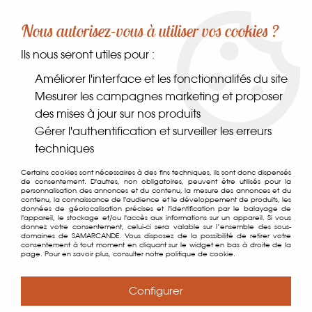
-10% sur votre première commande dès 30€ d'achat
Nous autorisez-vous à utiliser vos cookies ?
avec le code SAMARCANDE10
Ils nous seront utiles pour :
0
Améliorer l'interface et les fonctionnalités du site
Mesurer les campagnes marketing et proposer
des mises à jour sur nos produits
Accueil
>
Comptoir des gourmets
>
Les indispensables
>
Riz
>
Riz
Gérer l'authentification et surveiller les erreurs
Basmati Tilda 5kg
techniques
Certains cookies sont nécessaires à des fins techniques, ils sont donc dispensés
de consentement. D'autres, non obligatoires, peuvent être utilisés pour la
personnalisation des annonces et du contenu, la mesure des annonces et du
contenu, la connaissance de l'audience et le développement de produits, les
données de géolocalisation précises et l'identification par le balayage de
l'appareil, le stockage et/ou l'accès aux informations sur un appareil. Si vous
donnez votre consentement, celui-ci sera valable sur l’ensemble des sous-
domaines de SAMARCANDE. Vous disposez de la possibilité de retirer votre
consentement à tout moment en cliquant sur le widget en bas à droite de la
page. Pour en savoir plus, consulter notre politique de cookie.
Configurer