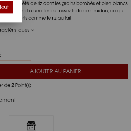
 est une variété de riz dont les grains bombés et bien blancs
tout
. Le riz rond a une teneur assez forte en amidon, ce qui
er des desserts comme le riz au lait.
actéristiques
E
AJOUTER AU PANIER
er de
2
Point(s)
nement