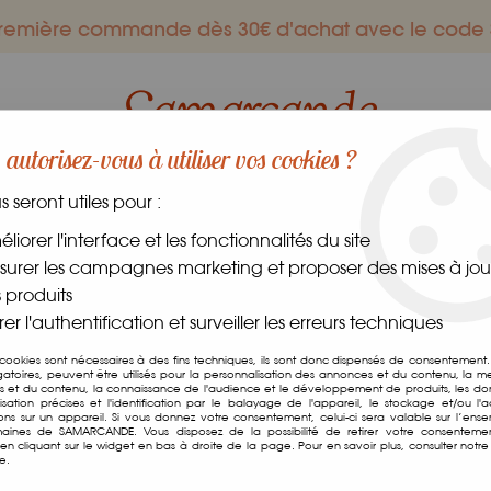
 première commande dès 30€ d'achat avec le co
autorisez-vous à utiliser vos cookies ?
us seront utiles pour :
ES GOURMANDS
DANS LE MONDE
FRAIS
CAVE
liorer l'interface et les fonctionnalités du site
urer les campagnes marketing et proposer des mises à jour
z Rond
 produits
er l'authentification et surveiller les erreurs techniques
Riz Rond
 cookies sont nécessaires à des fins techniques, ils sont donc dispensés de consentement. 
gatoires, peuvent être utilisés pour la personnalisation des annonces et du contenu, la m
 et du contenu, la connaissance de l'audience et le développement de produits, les d
Soyez le premier à donner v
isation précises et l'identification par le balayage de l'appareil, le stockage et/ou l'
ions sur un appareil. Si vous donnez votre consentement, celui-ci sera valable sur l’ens
aines de SAMARCANDE. Vous disposez de la possibilité de retirer votre consenteme
2
,
95
€
TTC
n cliquant sur le widget en bas à droite de la page. Pour en savoir plus, consulter notre 
e.