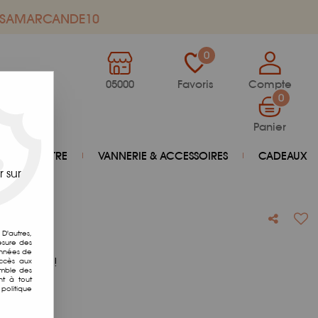
de SAMARCANDE10
0
05000
Favoris
Compte
0
Panier
BIEN-ÊTRE
VANNERIE & ACCESSOIRES
CADEAUX
 sur
D'autres,
esure des
onnées de
otre avis !
accès aux
emble des
nt à tout
politique