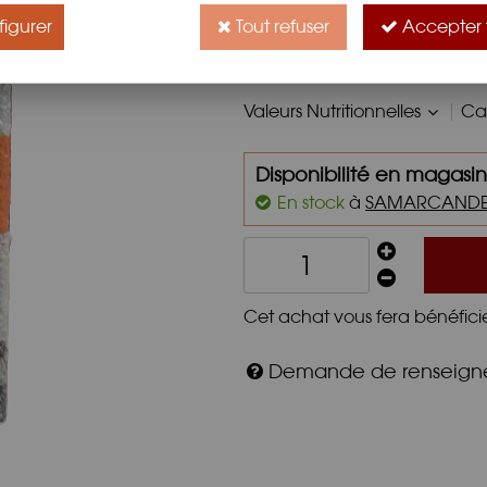
Ce riz rond italien, Contiriso,
igurer
Tout refuser
Accepter 
ne doivent pas dépasser 5 mm
en fait le riz idéal pour réalis
Valeurs Nutritionnelles
Car
Disponibilité en magasin
En stock
à
SAMARCAND
Cet achat vous fera bénéfici
Demande de renseig