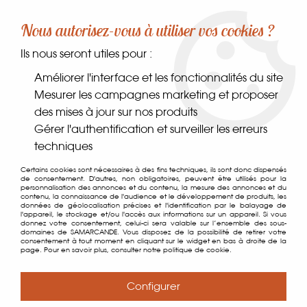
-10% sur votre première commande dès 30€ d'achat
Nous autorisez-vous à utiliser vos cookies ?
avec le code SAMARCANDE10
Ils nous seront utiles pour :
0
Améliorer l'interface et les fonctionnalités du site
Mesurer les campagnes marketing et proposer
des mises à jour sur nos produits
Accueil
>
Vannerie & Accessoires
>
Vannerie
>
Sac en Rabane
Gérer l'authentification et surveiller les erreurs
techniques
Certains cookies sont nécessaires à des fins techniques, ils sont donc dispensés
de consentement. D'autres, non obligatoires, peuvent être utilisés pour la
personnalisation des annonces et du contenu, la mesure des annonces et du
contenu, la connaissance de l'audience et le développement de produits, les
données de géolocalisation précises et l'identification par le balayage de
l'appareil, le stockage et/ou l'accès aux informations sur un appareil. Si vous
donnez votre consentement, celui-ci sera valable sur l’ensemble des sous-
domaines de SAMARCANDE. Vous disposez de la possibilité de retirer votre
consentement à tout moment en cliquant sur le widget en bas à droite de la
page. Pour en savoir plus, consulter notre politique de cookie.
Configurer