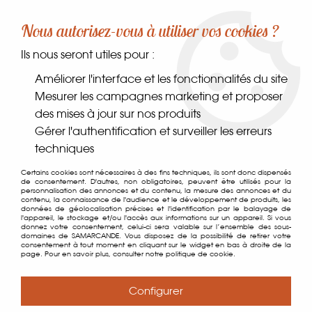
-10% sur votre première commande dès 30€ d'achat
Nous autorisez-vous à utiliser vos cookies ?
avec le code SAMARCANDE10
Ils nous seront utiles pour :
0
Améliorer l'interface et les fonctionnalités du site
Mesurer les campagnes marketing et proposer
des mises à jour sur nos produits
Accueil
>
Vannerie & Accessoires
>
Vannerie
>
Sac Jonc Rond
Gérer l'authentification et surveiller les erreurs
techniques
Certains cookies sont nécessaires à des fins techniques, ils sont donc dispensés
de consentement. D'autres, non obligatoires, peuvent être utilisés pour la
personnalisation des annonces et du contenu, la mesure des annonces et du
contenu, la connaissance de l'audience et le développement de produits, les
données de géolocalisation précises et l'identification par le balayage de
l'appareil, le stockage et/ou l'accès aux informations sur un appareil. Si vous
donnez votre consentement, celui-ci sera valable sur l’ensemble des sous-
domaines de SAMARCANDE. Vous disposez de la possibilité de retirer votre
consentement à tout moment en cliquant sur le widget en bas à droite de la
page. Pour en savoir plus, consulter notre politique de cookie.
Configurer