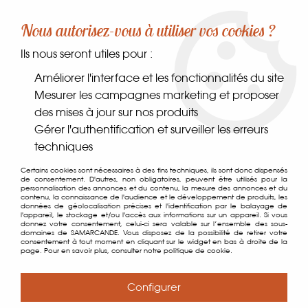
-10% sur votre première commande dès 30€ d'achat
Nous autorisez-vous à utiliser vos cookies ?
avec le code SAMARCANDE10
Ils nous seront utiles pour :
0
Améliorer l'interface et les fonctionnalités du site
Mesurer les campagnes marketing et proposer
des mises à jour sur nos produits
Accueil
>
Comptoir des gourmets
>
Conserverie
>
Légumes
>
Gérer l'authentification et surveiller les erreurs
Salade Mechouia Douce
techniques
Certains cookies sont nécessaires à des fins techniques, ils sont donc dispensés
de consentement. D'autres, non obligatoires, peuvent être utilisés pour la
personnalisation des annonces et du contenu, la mesure des annonces et du
contenu, la connaissance de l'audience et le développement de produits, les
données de géolocalisation précises et l'identification par le balayage de
l'appareil, le stockage et/ou l'accès aux informations sur un appareil. Si vous
donnez votre consentement, celui-ci sera valable sur l’ensemble des sous-
domaines de SAMARCANDE. Vous disposez de la possibilité de retirer votre
consentement à tout moment en cliquant sur le widget en bas à droite de la
page. Pour en savoir plus, consulter notre politique de cookie.
Configurer