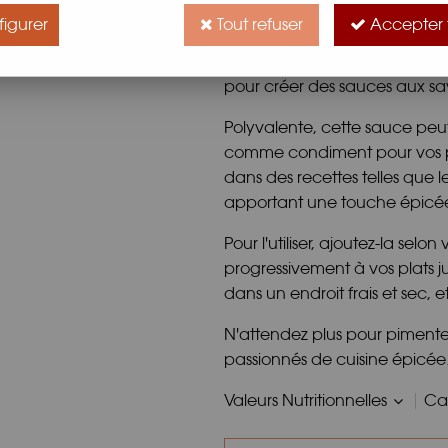
Apportez une explosion de sa
igurer
Tout refuser
Accepter 
les amateurs de sensations for
Son origine remonte à la tradit
pour créer des sauces aux sa
Polyvalente, cette sauce peut
comme condiment pour vos plat
dans des recettes telles que l
apportant une touche épicée q
Pour l'utiliser, ajoutez-la sel
progressivement à vos plats j
dans un endroit frais et sec, e
N'attendez plus pour pimente
passionnés de cuisine épicée
Valeurs Nutritionnelles
Car