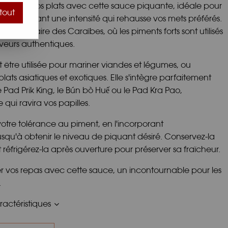
veurs à vos plats avec cette sauce piquante, idéale pour
tout
tes et offrant une intensité qui rehausse vos mets préférés.
ion culinaire des Caraïbes, où les piments forts sont utilisés
veurs authentiques.
 être utilisée pour mariner viandes et légumes, ou
s asiatiques et exotiques. Elle s'intègre parfaitement
e Pad Prik King, le Bún bò Huế ou le Pad Kra Pao,
ui ravira vos papilles.
on votre tolérance au piment, en l'incorporant
usqu'à obtenir le niveau de piquant désiré. Conservez-la
t réfrigérez-la après ouverture pour préserver sa fraîcheur.
r vos repas avec cette sauce, un incontournable pour les
.
actéristiques