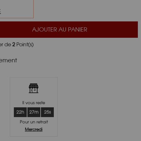
E
AJOUTER AU PANIER
er de
2
Point(s)
nement
Il vous reste
22h
27m
24s
Pour un retrait
Mercredi