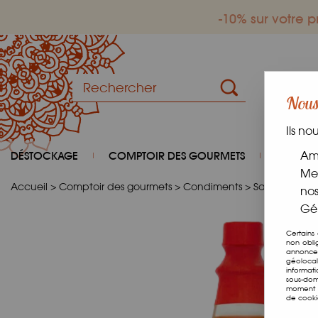
-10% sur votre
Nous 
Ils no
DÉSTOCKAGE
COMPTOIR DES GOURMETS
COIN D
Amé
Mes
Accueil
>
Comptoir des gourmets
>
Condiments
>
Sauces
>
Sau
nos
Gér
Certains
non obli
annonces
géolocal
informat
sous-dom
moment e
de cooki