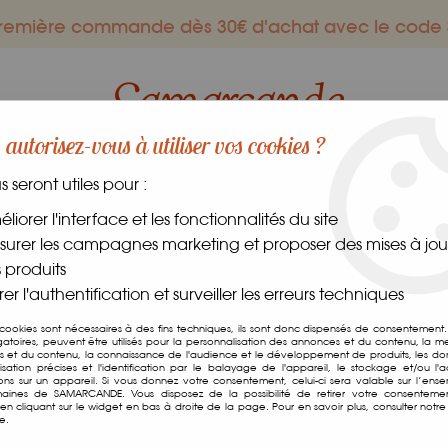
 première commande dès 30€ d'achat avec le co
autorisez-vous à utiliser vos cookies ?
us seront utiles pour :
ES GOURMANDS
DANS LE MONDE
FRAIS
CAVE
liorer l'interface et les fonctionnalités du site
urer les campagnes marketing et proposer des mises à jour
ce Pimentée Très Forte
 produits
er l'authentification et surveiller les erreurs techniques
Sauce Pimentée Trè
 cookies sont nécessaires à des fins techniques, ils sont donc dispensés de consentement. 
gatoires, peuvent être utilisés pour la personnalisation des annonces et du contenu, la m
 et du contenu, la connaissance de l'audience et le développement de produits, les d
Soyez le premier à donner v
isation précises et l'identification par le balayage de l'appareil, le stockage et/ou l'
ions sur un appareil. Si vous donnez votre consentement, celui-ci sera valable sur l’ens
aines de SAMARCANDE. Vous disposez de la possibilité de retirer votre consenteme
2
,
95
€
TTC
n cliquant sur le widget en bas à droite de la page. Pour en savoir plus, consulter notre 
e.