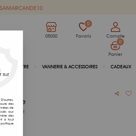
de SAMARCANDE10
0
05000
Favoris
Compte
0
Panier
BIEN-ÊTRE
VANNERIE & ACCESSOIRES
CADEAUX
 sur
s Forte
D'autres,
esure des
onnées de
otre avis !
accès aux
emble des
nt à tout
politique