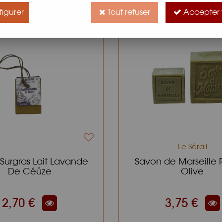
igurer
Tout refuser
Accepter 
Le Sérail
Surgras Lait Lavande
Savon de Marseille 
De Céüze
Olive
2,70 €
3,75 €