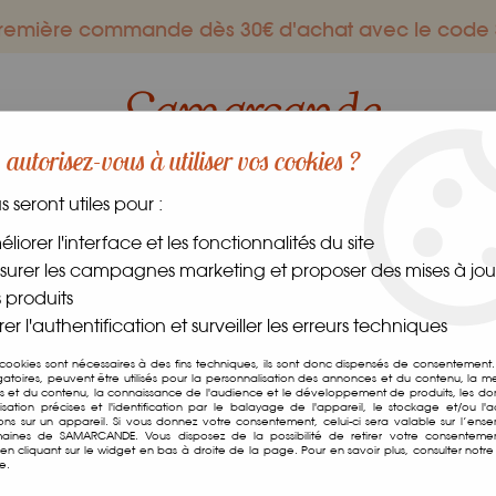
 première commande dès 30€ d'achat avec le co
autorisez-vous à utiliser vos cookies ?
us seront utiles pour :
ES GOURMANDS
DANS LE MONDE
FRAIS
CAVE
liorer l'interface et les fonctionnalités du site
urer les campagnes marketing et proposer des mises à jour
 produits
er l'authentification et surveiller les erreurs techniques
Savons & shampoings
 cookies sont nécessaires à des fins techniques, ils sont donc dispensés de consentement. 
gatoires, peuvent être utilisés pour la personnalisation des annonces et du contenu, la m
 et du contenu, la connaissance de l'audience et le développement de produits, les d
isation précises et l'identification par le balayage de l'appareil, le stockage et/ou l'
ions sur un appareil. Si vous donnez votre consentement, celui-ci sera valable sur l’ens
aines de SAMARCANDE. Vous disposez de la possibilité de retirer votre consenteme
n cliquant sur le widget en bas à droite de la page. Pour en savoir plus, consulter notre 
11 articles sur
1
e.