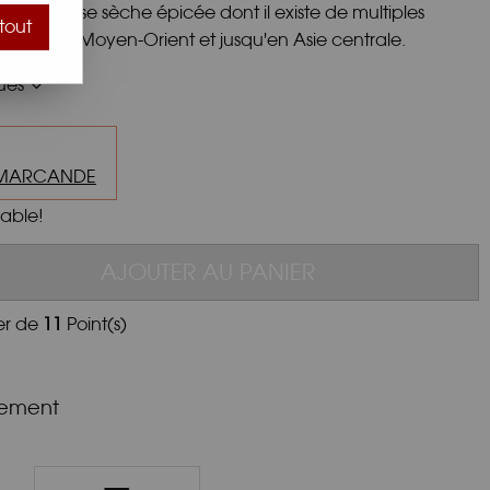
ne saucisse sèche épicée dont il existe de multiples
tout
iques, au Moyen-Orient et jusqu'en Asie centrale.
ques
MARCANDE
iable!
AJOUTER AU PANIER
er de
11
Point(s)
nement