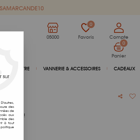
de SAMARCANDE10
0
05000
Favoris
Compte
0
Panier
BIEN-ÊTRE
VANNERIE & ACCESSOIRES
CADEAUX
 sur
D'autres,
esure des
onnées de
otre avis !
accès aux
emble des
nt à tout
politique