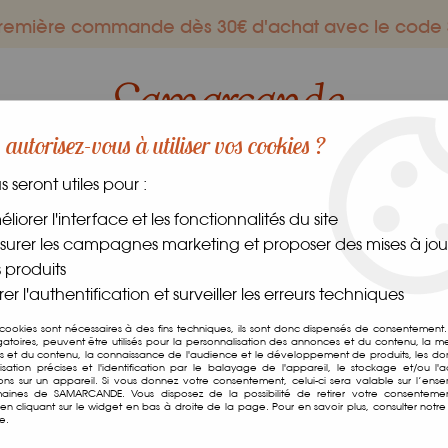
 première commande dès 30€ d'achat avec le co
autorisez-vous à utiliser vos cookies ?
us seront utiles pour :
ES GOURMANDS
DANS LE MONDE
FRAIS
CAVE
liorer l'interface et les fonctionnalités du site
urer les campagnes marketing et proposer des mises à jour
 produits
er l'authentification et surveiller les erreurs techniques
Soudjouk Fort
 cookies sont nécessaires à des fins techniques, ils sont donc dispensés de consentement. 
gatoires, peuvent être utilisés pour la personnalisation des annonces et du contenu, la m
 et du contenu, la connaissance de l'audience et le développement de produits, les d
Soyez le premier à donner v
isation précises et l'identification par le balayage de l'appareil, le stockage et/ou l'
ions sur un appareil. Si vous donnez votre consentement, celui-ci sera valable sur l’ens
aines de SAMARCANDE. Vous disposez de la possibilité de retirer votre consenteme
11
,
00
€
TTC
n cliquant sur le widget en bas à droite de la page. Pour en savoir plus, consulter notre 
e.