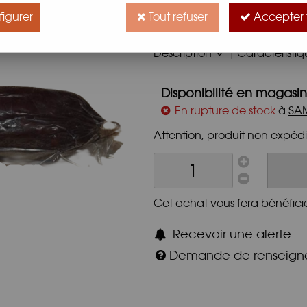
Le soudjouk ou soudjouq est u
igurer
Tout refuser
Accepter 
variétés dans les pays balkan
Description
Caractéristi
Disponibilité en magasin
En rupture de stock
à
SA
Attention, produit non expéd
Cet achat vous fera bénéfici
Recevoir une alerte
Demande de renseig