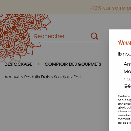
-10% sur votre
Nous 
Ils no
DÉSTOCKAGE
COMPTOIR DES GOURMETS
COIN D
Amé
Mes
Accueil
>
Produits Frais
>
Soudjouk Fort
nos
Gér
Certains
non obli
annonces
géolocal
informat
sous-dom
moment e
de cooki