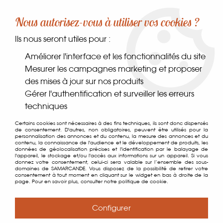
-10% sur votre première commande dès 30€ d'achat
Nous autorisez-vous à utiliser vos cookies ?
avec le code SAMARCANDE10
Ils nous seront utiles pour :
0
Améliorer l'interface et les fonctionnalités du site
Mesurer les campagnes marketing et proposer
des mises à jour sur nos produits
Accueil
>
Coin des gourmands
>
Plaisirs sucrés
>
Confiseries
>
Gérer l'authentification et surveiller les erreurs
Spécialités de Provence
techniques
Certains cookies sont nécessaires à des fins techniques, ils sont donc dispensés
de consentement. D'autres, non obligatoires, peuvent être utilisés pour la
personnalisation des annonces et du contenu, la mesure des annonces et du
contenu, la connaissance de l'audience et le développement de produits, les
données de géolocalisation précises et l'identification par le balayage de
l'appareil, le stockage et/ou l'accès aux informations sur un appareil. Si vous
donnez votre consentement, celui-ci sera valable sur l’ensemble des sous-
domaines de SAMARCANDE. Vous disposez de la possibilité de retirer votre
consentement à tout moment en cliquant sur le widget en bas à droite de la
page. Pour en savoir plus, consulter notre politique de cookie.
Configurer