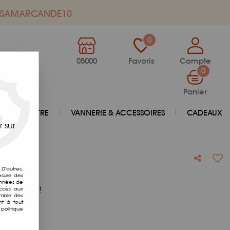
de SAMARCANDE10
0
05000
Favoris
Compte
0
Panier
BIEN-ÊTRE
VANNERIE & ACCESSOIRES
CADEAUX
 sur
a
D'autres,
esure des
onnées de
otre avis !
accès aux
emble des
nt à tout
politique