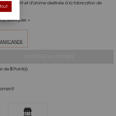
de colorant et d'arôme destinée à la fabrication de
tout
etc...
actéristiques
MARCANDE
AJOUTER AU PANIER
er de
5
Point(s)
nement