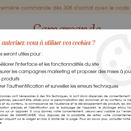
 première commande dès 30€ d'achat avec le co
autorisez-vous à utiliser vos cookies ?
us seront utiles pour :
ES GOURMANDS
DANS LE MONDE
FRAIS
CAVE
liorer l'interface et les fonctionnalités du site
urer les campagnes marketing et proposer des mises à jour
 produits
er l'authentification et surveiller les erreurs techniques
Sucre Barbe à Pap
 cookies sont nécessaires à des fins techniques, ils sont donc dispensés de consentement. 
gatoires, peuvent être utilisés pour la personnalisation des annonces et du contenu, la m
 et du contenu, la connaissance de l'audience et le développement de produits, les d
Soyez le premier à donner v
isation précises et l'identification par le balayage de l'appareil, le stockage et/ou l'
ions sur un appareil. Si vous donnez votre consentement, celui-ci sera valable sur l’ens
aines de SAMARCANDE. Vous disposez de la possibilité de retirer votre consenteme
5
,
90
€
TTC
n cliquant sur le widget en bas à droite de la page. Pour en savoir plus, consulter notre 
e.