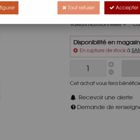
Préparation à base de sucre, 
igurer
Tout refuser
Accepter 
yaourts, gâteaux, meringues, 
Valeurs Nutritionnelles
Car
Disponibilité en magasin
En rupture de stock
à
SA
Cet achat vous fera bénéfici
Recevoir une alerte
Demande de renseig