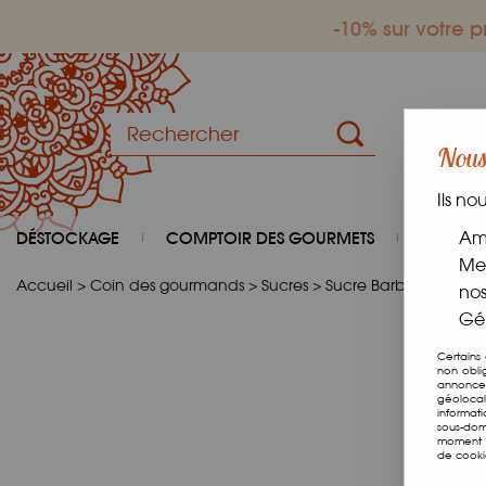
-10% sur votre
Nous 
Ils no
DÉSTOCKAGE
COMPTOIR DES GOURMETS
COIN D
Amé
Mes
Accueil
>
Coin des gourmands
>
Sucres
>
Sucre Barbe à Papa
nos
Gér
Certains
non obli
annonces
géolocal
informat
sous-dom
moment e
de cooki