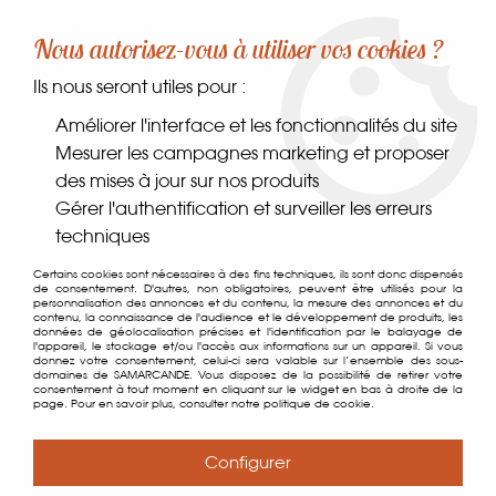
-10% sur votre première commande dès 30€ d'achat
Nous autorisez-vous à utiliser vos cookies ?
avec le code SAMARCANDE10
Ils nous seront utiles pour :
0
Améliorer l'interface et les fonctionnalités du site
Mesurer les campagnes marketing et proposer
des mises à jour sur nos produits
Accueil
>
Coin des gourmands
>
Sucres
>
Sucre de Fleur de
Gérer l'authentification et surveiller les erreurs
Coco
techniques
Certains cookies sont nécessaires à des fins techniques, ils sont donc dispensés
de consentement. D'autres, non obligatoires, peuvent être utilisés pour la
personnalisation des annonces et du contenu, la mesure des annonces et du
contenu, la connaissance de l'audience et le développement de produits, les
données de géolocalisation précises et l'identification par le balayage de
l'appareil, le stockage et/ou l'accès aux informations sur un appareil. Si vous
donnez votre consentement, celui-ci sera valable sur l’ensemble des sous-
domaines de SAMARCANDE. Vous disposez de la possibilité de retirer votre
consentement à tout moment en cliquant sur le widget en bas à droite de la
page. Pour en savoir plus, consulter notre politique de cookie.
Configurer