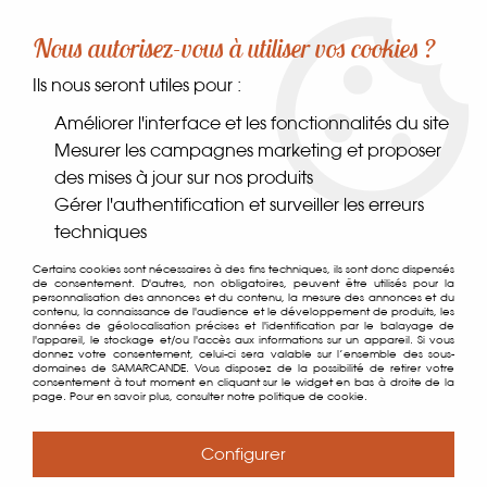
-10% sur votre première commande dès 30€ d'achat
Nous autorisez-vous à utiliser vos cookies ?
avec le code SAMARCANDE10
Ils nous seront utiles pour :
0
Améliorer l'interface et les fonctionnalités du site
Mesurer les campagnes marketing et proposer
des mises à jour sur nos produits
Accueil
>
Coin des gourmands
>
Sucres
>
Sucre Spéculoos
Gérer l'authentification et surveiller les erreurs
techniques
Certains cookies sont nécessaires à des fins techniques, ils sont donc dispensés
de consentement. D'autres, non obligatoires, peuvent être utilisés pour la
personnalisation des annonces et du contenu, la mesure des annonces et du
contenu, la connaissance de l'audience et le développement de produits, les
données de géolocalisation précises et l'identification par le balayage de
l'appareil, le stockage et/ou l'accès aux informations sur un appareil. Si vous
donnez votre consentement, celui-ci sera valable sur l’ensemble des sous-
domaines de SAMARCANDE. Vous disposez de la possibilité de retirer votre
consentement à tout moment en cliquant sur le widget en bas à droite de la
page. Pour en savoir plus, consulter notre politique de cookie.
Configurer