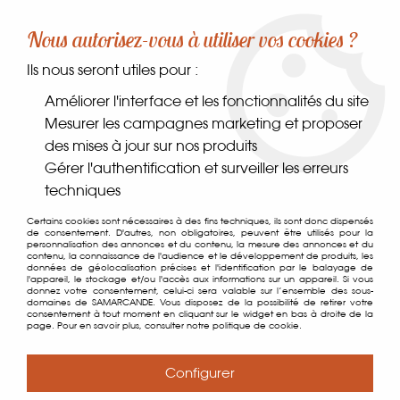
-10% sur votre première commande dès 30€ d'achat
Nous autorisez-vous à utiliser vos cookies ?
avec le code SAMARCANDE10
Ils nous seront utiles pour :
0
Améliorer l'interface et les fonctionnalités du site
Mesurer les campagnes marketing et proposer
des mises à jour sur nos produits
Accueil
>
Comptoir des gourmets
>
Conserverie
>
Gérer l'authentification et surveiller les erreurs
Patés, terrines, rillettes
>
Terrine de Campagne au Poivre Vert
techniques
Certains cookies sont nécessaires à des fins techniques, ils sont donc dispensés
de consentement. D'autres, non obligatoires, peuvent être utilisés pour la
personnalisation des annonces et du contenu, la mesure des annonces et du
contenu, la connaissance de l'audience et le développement de produits, les
données de géolocalisation précises et l'identification par le balayage de
l'appareil, le stockage et/ou l'accès aux informations sur un appareil. Si vous
donnez votre consentement, celui-ci sera valable sur l’ensemble des sous-
domaines de SAMARCANDE. Vous disposez de la possibilité de retirer votre
consentement à tout moment en cliquant sur le widget en bas à droite de la
page. Pour en savoir plus, consulter notre politique de cookie.
Configurer