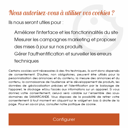
-10% sur votre première commande dès 30€ d'achat
Nous autorisez-vous à utiliser vos cookies ?
avec le code SAMARCANDE10
Ils nous seront utiles pour :
0
Améliorer l'interface et les fonctionnalités du site
Mesurer les campagnes marketing et proposer
des mises à jour sur nos produits
Accueil
>
Coin des gourmands
>
Thés & cafés
>
Thés
>
Noir
>
Thé
Gérer l'authentification et surveiller les erreurs
Noir au Caramel Beurre Salé
techniques
Certains cookies sont nécessaires à des fins techniques, ils sont donc dispensés
de consentement. D'autres, non obligatoires, peuvent être utilisés pour la
personnalisation des annonces et du contenu, la mesure des annonces et du
contenu, la connaissance de l'audience et le développement de produits, les
données de géolocalisation précises et l'identification par le balayage de
l'appareil, le stockage et/ou l'accès aux informations sur un appareil. Si vous
donnez votre consentement, celui-ci sera valable sur l’ensemble des sous-
domaines de SAMARCANDE. Vous disposez de la possibilité de retirer votre
consentement à tout moment en cliquant sur le widget en bas à droite de la
page. Pour en savoir plus, consulter notre politique de cookie.
Configurer