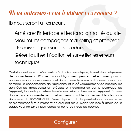
-10% sur votre première commande dès 30€ d'achat
Nous autorisez-vous à utiliser vos cookies ?
avec le code SAMARCANDE10
Ils nous seront utiles pour :
0
Améliorer l'interface et les fonctionnalités du site
Mesurer les campagnes marketing et proposer
des mises à jour sur nos produits
Accueil
>
Comptoir des gourmets
>
Conserverie
>
Gérer l'authentification et surveiller les erreurs
Produits de la mer
>
Thoïonade au Piment d'Espelette 90g
techniques
Certains cookies sont nécessaires à des fins techniques, ils sont donc dispensés
de consentement. D'autres, non obligatoires, peuvent être utilisés pour la
personnalisation des annonces et du contenu, la mesure des annonces et du
contenu, la connaissance de l'audience et le développement de produits, les
données de géolocalisation précises et l'identification par le balayage de
l'appareil, le stockage et/ou l'accès aux informations sur un appareil. Si vous
donnez votre consentement, celui-ci sera valable sur l’ensemble des sous-
domaines de SAMARCANDE. Vous disposez de la possibilité de retirer votre
consentement à tout moment en cliquant sur le widget en bas à droite de la
page. Pour en savoir plus, consulter notre politique de cookie.
Configurer