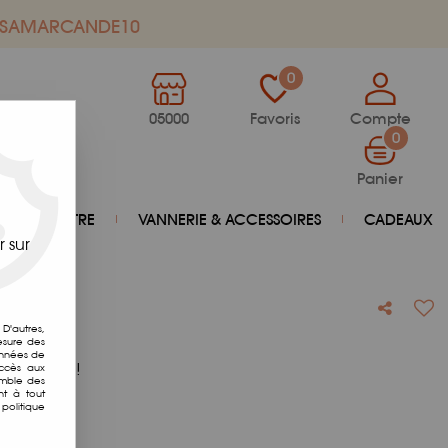
de SAMARCANDE10
0
05000
Favoris
Compte
0
Panier
BIEN-ÊTRE
VANNERIE & ACCESSOIRES
CADEAUX
 sur
Bio
D'autres,
esure des
onnées de
otre avis !
accès aux
emble des
nt à tout
politique