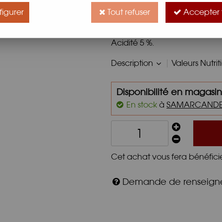
Vinaigre de Cidre Biologique N
igurer
Tout refuser
Accepter 
Goût plein et fruité.
Parfum de pomme mûre.
Acidité 5 %.
Description
Valeurs Nutrit
Disponibilité en magasin
En stock
à
SAMARCAND
Cet achat vous fera bénéfici
Demande de renseig