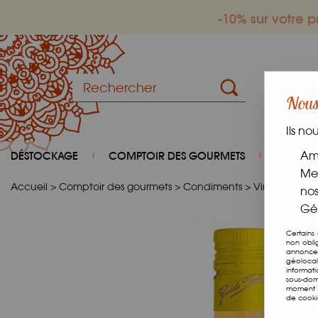
-10% sur votre
Nous 
Ils no
DÉSTOCKAGE
COMPTOIR DES GOURMETS
COIN D
Amé
Mes
Accueil
>
Comptoir des gourmets
>
Condiments
>
Vinaigres
>
V
nos
Gér
Certains
non obli
annonces
géolocal
informat
sous-dom
moment e
de cooki