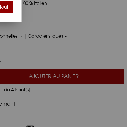
on Filtré 100 % Italien.
tout
ionnelles
Caractéristiques
E
AJOUTER AU PANIER
er de
4
Point(s)
nement