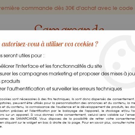
 première commande dès 30€ d'achat avec le co
autorisez-vous à utiliser vos cookies ?
us seront utiles pour :
ES GOURMANDS
DANS LE MONDE
FRAIS
CAVE
liorer l'interface et les fonctionnalités du site
urer les campagnes marketing et proposer des mises à jour
inaigre de Cidre Bio
 produits
er l'authentification et surveiller les erreurs techniques
Vinaigre de Cidre 
 cookies sont nécessaires à des fins techniques, ils sont donc dispensés de consentement. 
gatoires, peuvent être utilisés pour la personnalisation des annonces et du contenu, la m
 et du contenu, la connaissance de l'audience et le développement de produits, les d
Soyez le premier à donner v
isation précises et l'identification par le balayage de l'appareil, le stockage et/ou l'
ions sur un appareil. Si vous donnez votre consentement, celui-ci sera valable sur l’ens
aines de SAMARCANDE. Vous disposez de la possibilité de retirer votre consenteme
4
,
65
€
TTC
n cliquant sur le widget en bas à droite de la page. Pour en savoir plus, consulter notre 
e.