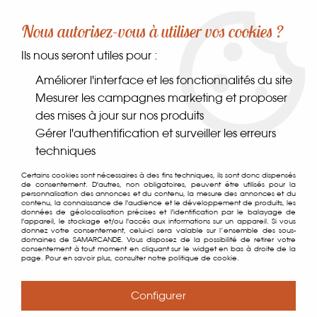
-10% sur votre première commande dès 30€ d'achat
Nous autorisez-vous à utiliser vos cookies ?
avec le code SAMARCANDE10
Ils nous seront utiles pour :
0
Améliorer l'interface et les fonctionnalités du site
Mesurer les campagnes marketing et proposer
des mises à jour sur nos produits
Accueil
>
Comptoir des gourmets
>
Épices, sels & poivres
>
Gérer l'authentification et surveiller les erreurs
Herbes & aromates
>
Ail Poudre
techniques
Certains cookies sont nécessaires à des fins techniques, ils sont donc dispensés
de consentement. D'autres, non obligatoires, peuvent être utilisés pour la
personnalisation des annonces et du contenu, la mesure des annonces et du
contenu, la connaissance de l'audience et le développement de produits, les
données de géolocalisation précises et l'identification par le balayage de
l'appareil, le stockage et/ou l'accès aux informations sur un appareil. Si vous
donnez votre consentement, celui-ci sera valable sur l’ensemble des sous-
domaines de SAMARCANDE. Vous disposez de la possibilité de retirer votre
consentement à tout moment en cliquant sur le widget en bas à droite de la
page. Pour en savoir plus, consulter notre politique de cookie.
Configurer