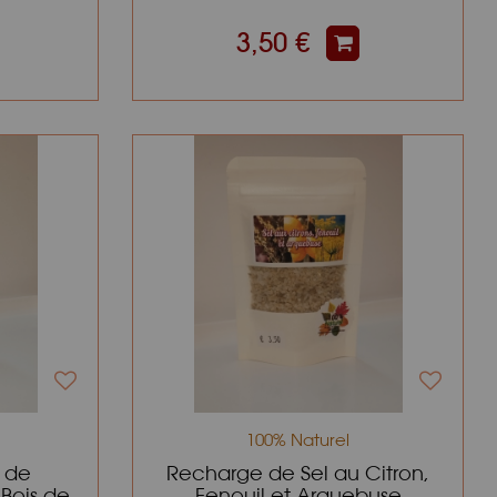
3,50 €
100% Naturel
 de
Recharge de Sel au Citron,
Bois de
Fenouil et Arquebuse