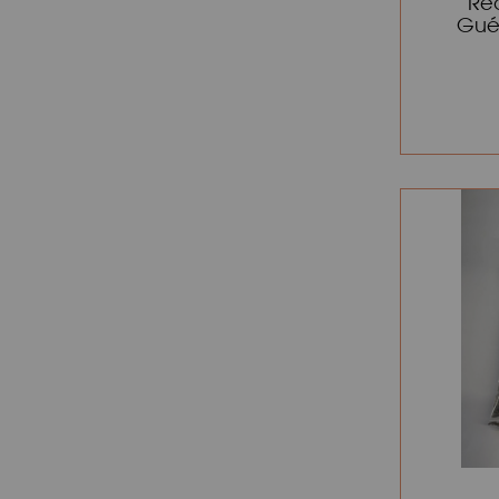
Re
Gué