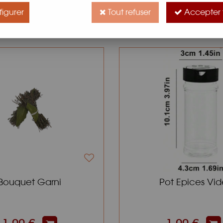
igurer
Tout refuser
Accepter 
60 articles sur
25
Bouquet Garni
Pot Epices Vid