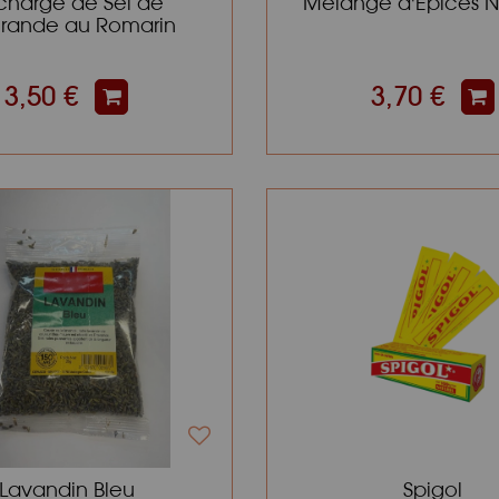
charge de Sel de
Mélange d'Épices 
rande au Romarin
3,50 €
3,70 €
Lavandin Bleu
Spigol