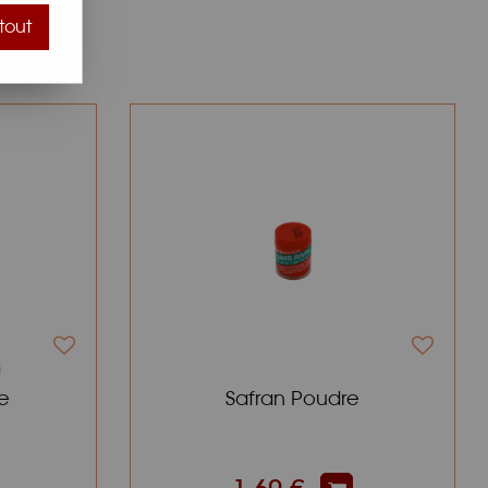
tout
0
e
Safran Poudre