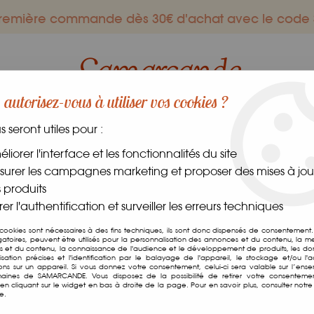
 première commande dès 30€ d'achat avec le co
autorisez-vous à utiliser vos cookies ?
us seront utiles pour :
ES GOURMANDS
DANS LE MONDE
FRAIS
CAVE
liorer l'interface et les fonctionnalités du site
urer les campagnes marketing et proposer des mises à jour
 produits
er l'authentification et surveiller les erreurs techniques
os épices du monde disponibles
 cookies sont nécessaires à des fins techniques, ils sont donc dispensés de consentement. 
gatoires, peuvent être utilisés pour la personnalisation des annonces et du contenu, la m
 et du contenu, la connaissance de l'audience et le développement de produits, les d
ection d’épices du monde pour agrémenter
isation précises et l'identification par le balayage de l'appareil, le stockage et/ou l'
ions sur un appareil. Si vous donnez votre consentement, celui-ci sera valable sur l’ens
aines de SAMARCANDE. Vous disposez de la possibilité de retirer votre consenteme
ne savoureuse et colorée, a sélectionné pour vous une mul
n cliquant sur le widget en bas à droite de la page. Pour en savoir plus, consulter notre 
e.
nt évidemment par le goût et l'odorat, tous vos sens seron