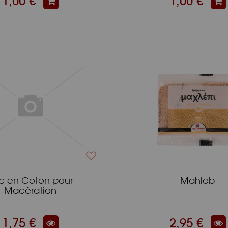
1,00 €
1,00 €
c en Coton pour
Mahleb
Macération
1,75 €
2,95 €