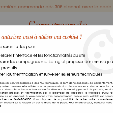
 première commande dès 30€ d'achat avec le co
autorisez-vous à utiliser vos cookies ?
us seront utiles pour :
ES GOURMANDS
DANS LE MONDE
FRAIS
CAVE
liorer l'interface et les fonctionnalités du site
urer les campagnes marketing et proposer des mises à jour
es
>
Safran Pistil
 produits
er l'authentification et surveiller les erreurs techniques
Safran Pistil
 cookies sont nécessaires à des fins techniques, ils sont donc dispensés de consentement. 
gatoires, peuvent être utilisés pour la personnalisation des annonces et du contenu, la m
 et du contenu, la connaissance de l'audience et le développement de produits, les d
Soyez le premier à donner v
isation précises et l'identification par le balayage de l'appareil, le stockage et/ou l'
ions sur un appareil. Si vous donnez votre consentement, celui-ci sera valable sur l’ens
aines de SAMARCANDE. Vous disposez de la possibilité de retirer votre consenteme
7
,
15
€
TTC
n cliquant sur le widget en bas à droite de la page. Pour en savoir plus, consulter notre 
e.