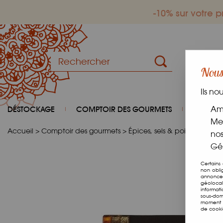
-10% sur votre
Nous 
Ils no
DÉSTOCKAGE
COMPTOIR DES GOURMETS
COIN D
Amé
Mes
Accueil
>
Comptoir des gourmets
>
Épices, sels & poivres
>
Épic
nos
Gér
Certains
non obli
annonces
géolocal
informat
sous-dom
moment e
de cooki