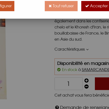
Le safran est une épice provena
igurer
Tout refuser
Accepter 
donner un goût, un arôme et u
utilisé dans les cuisines indie
également dans les confiseries 
chelo et le Khoresh d'Iran, le r
bouillabaisse de France, le
en Asie du sud.
Caractéristiques
Disponibilité en magasin
En stock
à
SAMARCAND
Cet achat vous fera bénéfici
Demande de renseig