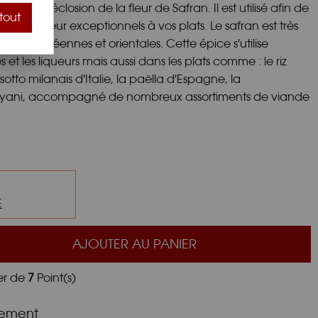
nt de l'éclosion de la fleur de Safran. Il est utilisé afin de
tout
ne couleur exceptionnels à vos plats. Le safran est très
nnes, européennes et orientales. Cette épice s'utilise
et les liqueurs mais aussi dans les plats comme : le riz
isotto milanais d'Italie, la paëlla d'Espagne, la
 Biryani, accompagné de nombreux assortiments de viande
E
AJOUTER AU PANIER
er de
7
Point(s)
nement