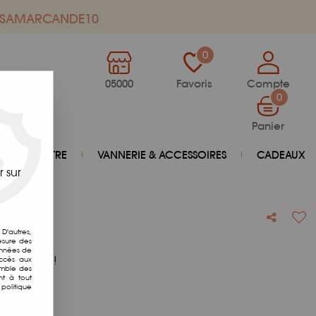
de SAMARCANDE10
0
05000
Favoris
Compte
0
Panier
BIEN-ÊTRE
VANNERIE & ACCESSOIRES
CADEAUX
 sur
D'autres,
esure des
onnées de
otre avis !
accès aux
emble des
nt à tout
politique