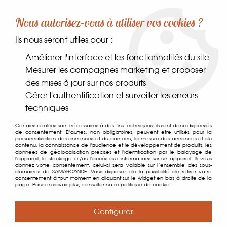
-10% sur votre première commande dès 30€ d'achat
Nous autorisez-vous à utiliser vos cookies ?
avec le code SAMARCANDE10
Ils nous seront utiles pour :
0
Améliorer l'interface et les fonctionnalités du site
Mesurer les campagnes marketing et proposer
des mises à jour sur nos produits
Accueil
>
Comptoir des gourmets
>
Épices, sels & poivres
>
Sels
Gérer l'authentification et surveiller les erreurs
techniques
Sels
Certains cookies sont nécessaires à des fins techniques, ils sont donc dispensés
de consentement. D'autres, non obligatoires, peuvent être utilisés pour la
personnalisation des annonces et du contenu, la mesure des annonces et du
contenu, la connaissance de l'audience et le développement de produits, les
données de géolocalisation précises et l'identification par le balayage de
l'appareil, le stockage et/ou l'accès aux informations sur un appareil. Si vous
TRIER & FILTRER
donnez votre consentement, celui-ci sera valable sur l’ensemble des sous-
domaines de SAMARCANDE. Vous disposez de la possibilité de retirer votre
consentement à tout moment en cliquant sur le widget en bas à droite de la
page. Pour en savoir plus, consulter notre politique de cookie.
41 articles sur
41
Configurer