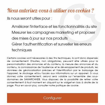
-10% sur votre première commande dès 30€ d'achat
Nous autorisez-vous à utiliser vos cookies ?
avec le code SAMARCANDE10
Ils nous seront utiles pour :
0
Améliorer l'interface et les fonctionnalités du site
Mesurer les campagnes marketing et proposer
des mises à jour sur nos produits
Accueil
>
Comptoir des gourmets
>
Épices, sels & poivres
>
Gérer l'authentification et surveiller les erreurs
Épices
>
Badiane Anis Etoilé
techniques
Certains cookies sont nécessaires à des fins techniques, ils sont donc dispensés
de consentement. D'autres, non obligatoires, peuvent être utilisés pour la
personnalisation des annonces et du contenu, la mesure des annonces et du
contenu, la connaissance de l'audience et le développement de produits, les
données de géolocalisation précises et l'identification par le balayage de
l'appareil, le stockage et/ou l'accès aux informations sur un appareil. Si vous
donnez votre consentement, celui-ci sera valable sur l’ensemble des sous-
domaines de SAMARCANDE. Vous disposez de la possibilité de retirer votre
consentement à tout moment en cliquant sur le widget en bas à droite de la
page. Pour en savoir plus, consulter notre politique de cookie.
Configurer