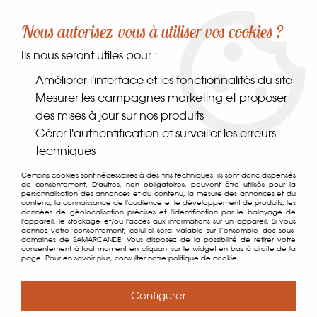
-10% sur votre première commande dès 30€ d'achat
Nous autorisez-vous à utiliser vos cookies ?
avec le code SAMARCANDE10
Ils nous seront utiles pour :
0
Améliorer l'interface et les fonctionnalités du site
Mesurer les campagnes marketing et proposer
des mises à jour sur nos produits
Accueil
>
Vannerie & Accessoires
>
Poussettes
>
Campus Shopper
Gérer l'authentification et surveiller les erreurs
Tango
techniques
Certains cookies sont nécessaires à des fins techniques, ils sont donc dispensés
de consentement. D'autres, non obligatoires, peuvent être utilisés pour la
personnalisation des annonces et du contenu, la mesure des annonces et du
contenu, la connaissance de l'audience et le développement de produits, les
données de géolocalisation précises et l'identification par le balayage de
l'appareil, le stockage et/ou l'accès aux informations sur un appareil. Si vous
donnez votre consentement, celui-ci sera valable sur l’ensemble des sous-
domaines de SAMARCANDE. Vous disposez de la possibilité de retirer votre
consentement à tout moment en cliquant sur le widget en bas à droite de la
page. Pour en savoir plus, consulter notre politique de cookie.
Configurer