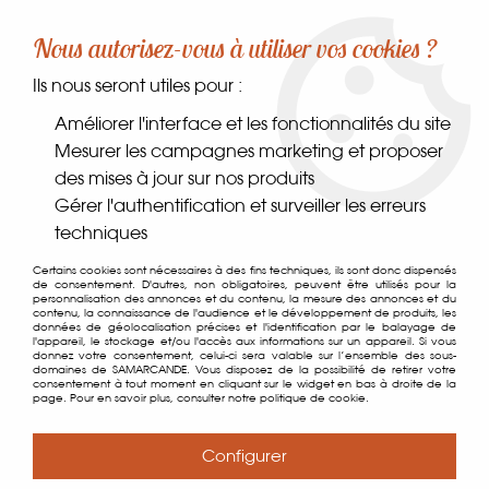
-10% sur votre première commande dès 30€ d'achat
Nous autorisez-vous à utiliser vos cookies ?
avec le code SAMARCANDE10
Ils nous seront utiles pour :
0
Améliorer l'interface et les fonctionnalités du site
Mesurer les campagnes marketing et proposer
des mises à jour sur nos produits
Accueil
>
Vannerie & Accessoires
>
Poussettes
Gérer l'authentification et surveiller les erreurs
techniques
Poussettes
Certains cookies sont nécessaires à des fins techniques, ils sont donc dispensés
de consentement. D'autres, non obligatoires, peuvent être utilisés pour la
personnalisation des annonces et du contenu, la mesure des annonces et du
Produits uniquement disponibles en retrait magasin ou
contenu, la connaissance de l'audience et le développement de produits, les
données de géolocalisation précises et l'identification par le balayage de
livraison locale.
l'appareil, le stockage et/ou l'accès aux informations sur un appareil. Si vous
donnez votre consentement, celui-ci sera valable sur l’ensemble des sous-
domaines de SAMARCANDE. Vous disposez de la possibilité de retirer votre
consentement à tout moment en cliquant sur le widget en bas à droite de la
TRIER & FILTRER
page. Pour en savoir plus, consulter notre politique de cookie.
12 articles sur
12
Configurer